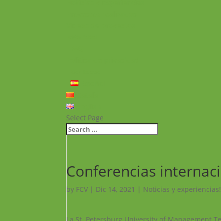
Noticias y Experiencias
Proyectos realizados
Vídeos de proyectos
Recursos
FAQ
Política de privacidad
Contacto
Español
Català
English
Select Page
Conferencias internac
by
FCV
|
Dic 14, 2021
|
Noticias y experiencias
La St. Petersburg University of Management T