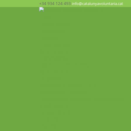
+34 934 124 493
info@catalunyavoluntaria.cat
Inicio
¿Quién somos?
La Fundación
Patronato
Equipo humano
Apoyo y redes
Transparencia
¿Qué hacemos? ¡Participa!
Oportunidades
Programas
Voluntariado Europeo – CES
Intercambios Juveniles
Formaciones y Seminarios Internacionales
Movilidades VET
Proyecto ALMA
Actualidad
Historial