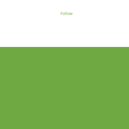
Follow
ENLACES RÁPIDOS
Inicio
Prácticas TLN
Contacto
Quién somos?
FAQ