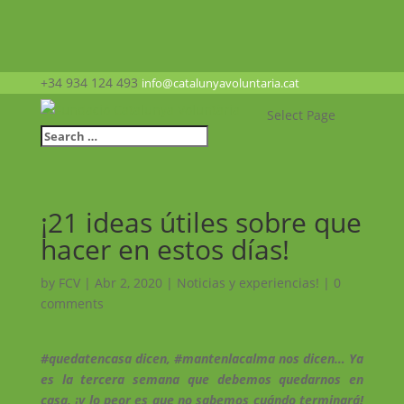
+34 934 124 493
info@catalunyavoluntaria.cat
Select Page
¡21 ideas útiles sobre que
hacer en estos días!
by
FCV
|
Abr 2, 2020
|
Noticias y experiencias!
|
0
comments
#quedatencasa dicen, #mantenlacalma nos dicen… Ya
es la tercera semana que debemos quedarnos en
casa, ¡y lo peor es que no sabemos cuándo terminará!