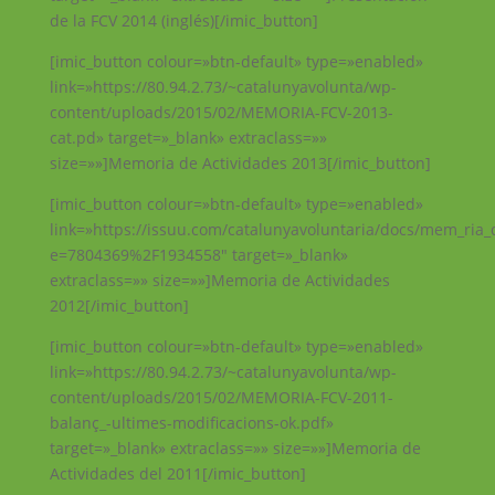
de la FCV 2014 (inglés)[/imic_button]
[imic_button colour=»btn-default» type=»enabled»
link=»https://80.94.2.73/~catalunyavolunta/wp-
content/uploads/2015/02/MEMORIA-FCV-2013-
cat.pd» target=»_blank» extraclass=»»
size=»»]Memoria de Actividades 2013[/imic_button]
[imic_button colour=»btn-default» type=»enabled»
link=»https://issuu.com/catalunyavoluntaria/docs/mem_ria_d
e=7804369%2F1934558″ target=»_blank»
extraclass=»» size=»»]Memoria de Actividades
2012[/imic_button]
[imic_button colour=»btn-default» type=»enabled»
link=»https://80.94.2.73/~catalunyavolunta/wp-
content/uploads/2015/02/MEMORIA-FCV-2011-
balanç_-ultimes-modificacions-ok.pdf»
target=»_blank» extraclass=»» size=»»]Memoria de
Actividades del 2011[/imic_button]