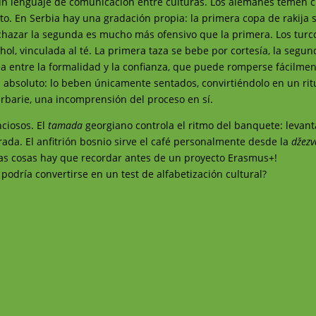
 un lenguaje de comunicación entre culturas. Los alemanes temen c
to. En Serbia hay una gradación propia: la primera copa de rakija s
chazar la segunda es mucho más ofensivo que la primera. Los turc
ohol, vinculada al té. La primera taza se bebe por cortesía, la segun
ea entre la formalidad y la confianza, que puede romperse fácilme
al absoluto: lo beben únicamente sentados, convirtiéndolo en un rit
barbarie, una incomprensión del proceso en sí.
nciosos. El
tamada
georgiano controla el ritmo del banquete: levant
ada. El anfitrión bosnio sirve el café personalmente desde la
džezv
tas cosas hay que recordar antes de un proyecto Erasmus+!
dría convertirse en un test de alfabetización cultural?