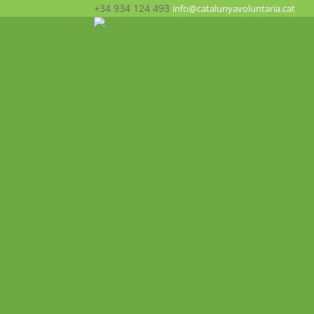
+34 934 124 493
info@catalunyavoluntaria.cat
Inicio
¿Quién somos?
La Fundación
Patronato
Equipo humano
Apoyo y redes
Transparencia
¿Qué hacemos? ¡Participa!
Oportunidades
Programas
Voluntariado Europeo – CES
Intercambios Juveniles
Formaciones y Seminarios Internacionales
Movilidades VET
Proyecto ALMA
Actualidad
Historial