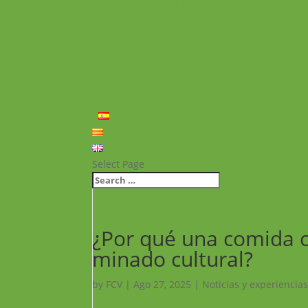
Noticias y Experiencias
Proyectos realizados
Vídeos de proyectos
Recursos
FAQ
Política de privacidad
Contacto
Español
Català
English
Select Page
¿Por qué una comida c
minado cultural?
by
FCV
|
Ago 27, 2025
|
Noticias y experiencias