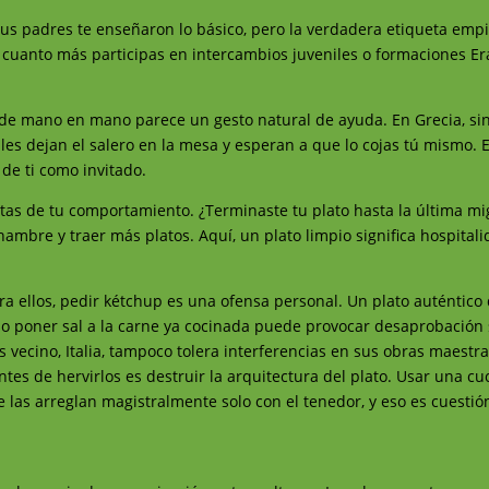
. Tus padres te enseñaron lo básico, pero la verdadera etiqueta em
 Y cuanto más participas en intercambios juveniles o formaciones 
 de mano en mano parece un gesto natural de ayuda. En Grecia, si
ales dejan el salero en la mesa y esperan a que lo cojas tú mismo. 
de ti como invitado.
ultas de tu comportamiento. ¿Terminaste tu plato hasta la última mi
ambre y traer más platos. Aquí, un plato limpio significa hospital
Para ellos, pedir kétchup es una ofensa personal. Un plato auténtico
so poner sal a la carne ya cocinada puede provocar desaprobación 
 vecino, Italia, tampoco tolera interferencias en sus obras maestra
es de hervirlos es destruir la arquitectura del plato. Usar una c
 se las arreglan magistralmente solo con el tenedor, y eso es cuestió