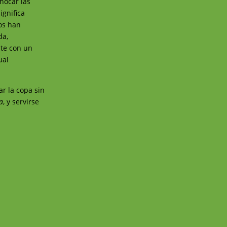
hocar las
ignifica
os han
da,
nte con un
ual
ar la copa sin
a
, y servirse