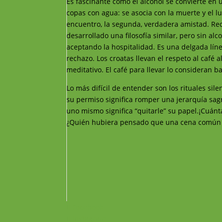
Es fascinante cómo el alcohol se convierte en
copas con agua: se asocia con la muerte y el lu
encuentro, la segunda, verdadera amistad. Re
desarrollado una filosofía similar, pero sin alc
aceptando la hospitalidad. Es una delgada lín
rechazo. Los croatas llevan el respeto al café 
meditativo. El café para llevar lo consideran 
Lo más difícil de entender son los rituales sile
su permiso significa romper una jerarquía sagr
uno mismo significa “quitarle” su papel.¡Cuán
¿Quién hubiera pensado que una cena común po
Facebook
Instagram