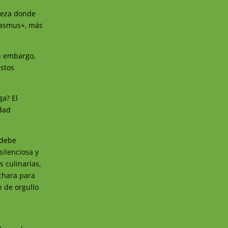
pieza donde
Erasmus+, más
n embargo,
Estos
ga? El
idad
 debe
silenciosa y
s culinarias,
uchara para
n de orgullo