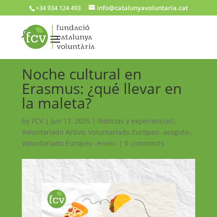
info@catalunyavoluntaria.cat
+34 934 124 493
Noche cultural en
Erasmus: ¿qué llevar en
la maleta?
by
FCV
|
Jun 17, 2025
|
Noticias y experiencias!
,
Voluntariado Activo
,
Voluntariado Europeo -acogida-
,
Voluntariado Europeo -envío-
|
0 comments