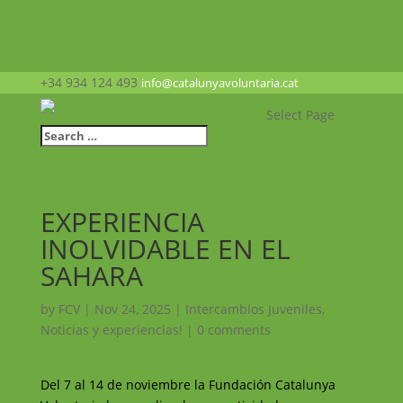
+34 934 124 493
info@catalunyavoluntaria.cat
Select Page
EXPERIENCIA
INOLVIDABLE EN EL
SAHARA
by
FCV
|
Nov 24, 2025
|
Intercambios Juveniles
,
Noticias y experiencias!
|
0 comments
Del 7 al 14 de noviembre la Fundación Catalunya