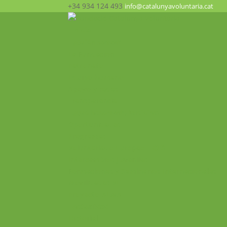
+34 934 124 493
info@catalunyavoluntaria.cat
Inicio
¿Quién somos?
La Fundación
Patronato
Equipo humano
Apoyo y redes
Transparencia
¿Qué hacemos? ¡Participa!
Oportunidades
Programas
Voluntariado Europeo – CES
Intercambios Juveniles
Formaciones y Seminarios Internacionales
Movilidades VET
Proyecto ALMA
Actualidad
Historial