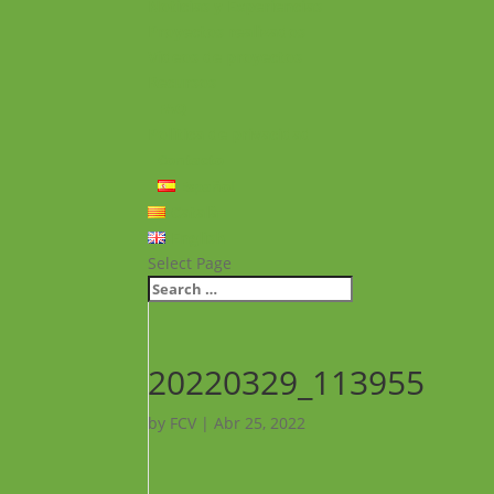
Noticias y Experiencias
Proyectos realizados
Vídeos de proyectos
Recursos
FAQ
Política de privacidad
Contacto
Español
Català
English
Select Page
20220329_113955
by
FCV
|
Abr 25, 2022