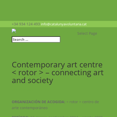
+34 934 124 493
info@catalunyavoluntaria.cat
Select Page
Contemporary art centre
< rotor > – connecting art
and society
Voluntariado Europeo – CES
ORGANIZACIÓN DE ACOGIDA:
< rotor > centro de
arte contemporáneo