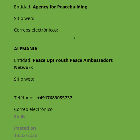
Entidad:
Agency for Peacebuilding
Sitio web:
https://www.peaceagency.org/
Correos electrónicos:
m.giaccai@peaceagency.org
/
info@peaceagency.org
ALEMANIA
Entidad:
Peace Up! Youth Peace Ambassadors
Network
Sitio web:
https://www.instagram.com/peaceupde?
igsh=dXRjM2JmZXJybTRp
Teléfono::
+4917683055737
Correo electrónico
peaceuptrainings@gmail.com
Skills
Posted on
18/02/2026