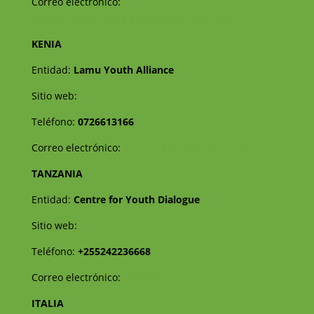
Correo electrónico:
prospectinitiativeapplications@gmail.com
KENIA
Entidad:
Lamu Youth Alliance
Sitio web:
https://lamuyouthalliance.org/
Teléfono:
0726613166
Correo electrónico:
amuyouthalliance@gmail.com
TANZANIA
Entidad:
Centre for Youth Dialogue
Sitio web:
http://www.cyd.or.tz/
Teléfono:
+255242236668
Correo electrónico:
info@cyd.tz
ITALIA