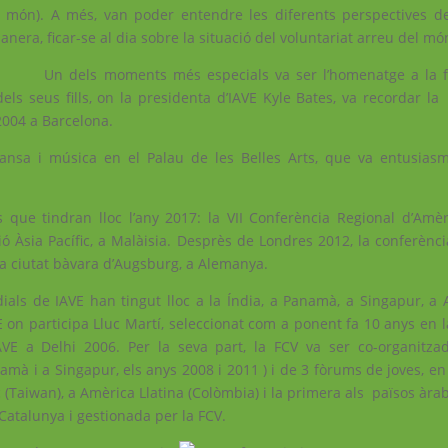
 món). A més, van poder entendre les diferents perspectives del
anera, ficar-se al dia sobre la situació del voluntariat arreu del mó
Un dels moments més especials va ser l’homenatge a la 
dels seus fills, on la presidenta d’IAVE Kyle Bates, va recordar l
2004 a Barcelona.
nsa i música en el Palau de les Belles Arts, que va entusiasm
 que tindran lloc l’any 2017: la VII Conferència Regional d’Amèri
ió Àsia Pacífic, a Malàisia. Desprès de Londres 2012, la conferènc
la ciutat bàvara d’Augsburg, a Alemanya.
als de IAVE han tingut lloc a la Índia, a Panamà, a Singapur, a A
E on participa Lluc Martí, seleccionat com a ponent fa 10 anys en 
AVE a Delhi 2006. Per la seva part, la FCV va ser co-organitz
mà i a Singapur, els anys 2008 i 2011 ) i de 3 fòrums de joves, en
c (Taiwan), a Amèrica Llatina (Colòmbia) i la primera als països àrab
Catalunya i gestionada per la FCV.