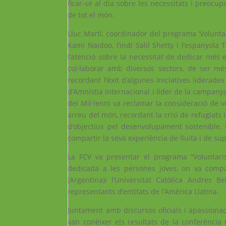
ficar-se al dia sobre les necessitats i preocupa
de tot el món.
Lluc Martí, coordinador del programa ‘Voluntar
Kami Naidoo, l’indi Salil Shetty i l’espanyol
l’atenció sobre la necessitat de dedicar més 
col·laborar amb diversos sectors, de ser més 
recordant l’èxit d’algunes iniciatives liderades
d’Amnistia Internacional i líder de la campanya
del Mil·lenni va reclamar la consideració de v
arreu del món, recordant la crisi de refugiats 
d’objectius pel desenvolupament sostenible. 
compartir la seva experiència de lluita i de su
La FCV va presentar el programa “Voluntaris 
dedicada a les persones joves, on va compa
(Argentina)i l’Universitat Catòlica Andres
representants d’entitats de l’Amèrica Llatina.
Juntament amb discursos oficials i apassionad
van conèixer els resultats de la conferència