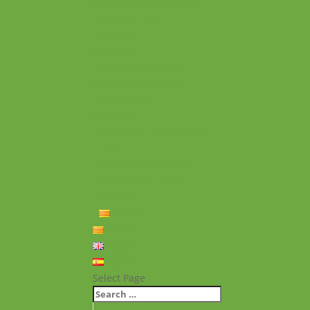
Experiències personals
Què hem fet
Historial
Notícies
Projectes realitzats
Vídeos de projectes
Publicacions
Memoria
Presència Internacional
FAQ
Política de privacitat
Política de cookies
Contacte
Català
Català
English
Español
Select Page