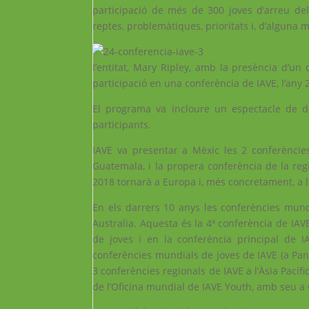
participació de més de 300 joves d’arreu del
reptes, problemàtiques, prioritats i, d’alguna m
l’entitat, Mary Ripley, amb la presència d’un 
participació en una conferència de IAVE, l’any 
El programa va incloure un espectacle de da
participants.
IAVE va presentar a Mèxic les 2 conferències
Guatemala, i la propera conferència de la reg
2018 tornarà a Europa i, més concretament, a 
En els darrers 10 anys les conferències mundi
Australia. Aquesta és la 4ª conferència de IAV
de joves i en la conferència principal de I
conferències mundials de joves de IAVE (a Pana
3 conferències regionals de IAVE a l’Àsia Pacífi
de l’Oficina mundial de IAVE Youth, amb seu a 