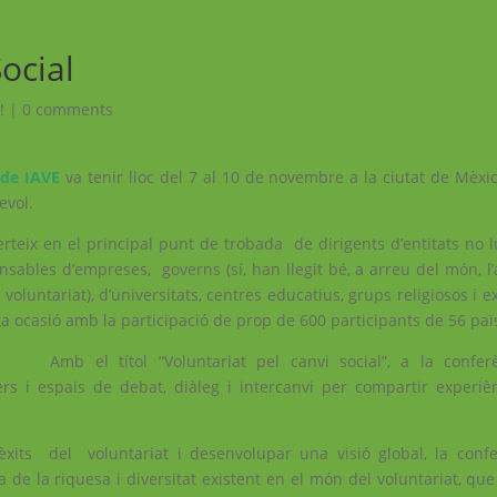
ocial
!
|
0 comments
 de IAVE
va tenir lloc del 7 al 10 de novembre a la ciutat de Mèxi
evol.
teix en el principal punt de trobada de dirigents d’entitats no l
nsables d’empreses, governs (sí, han llegit bé, a arreu del món, l
voluntariat), d’universitats, centres educatius, grups religiosos i e
 ocasió amb la participació de prop de 600 participants de 56 paï
Amb el títol “Voluntariat pel canvi social”, a la confe
lers i espais de debat, diàleg i intercanvi per compartir experiè
èxits del voluntariat i desenvolupar una visió global, la conf
de la riquesa i diversitat existent en el món del voluntariat, que