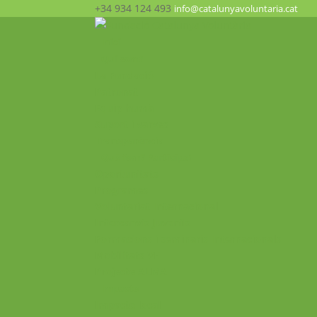
+34 934 124 493
info@catalunyavoluntaria.cat
Inici
Qui som?
La Fundació
Patronat
Equip humà
Suport i xarxes
Transparència
Què fem? Participa!
Oportunitats
Programes
Voluntariat Internacional
Intercanvis Juvenils
Formacions i seminaris Internacionals
Mobilitats VET
Projecte ALMA
Impacte
Impacte local