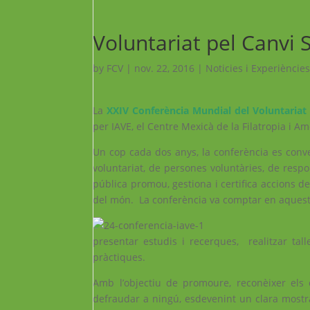
Voluntariat pel Canvi S
by
FCV
|
nov. 22, 2016
|
Noticies i Experiències
La
XXIV Conferència Mundial del Voluntariat
per IAVE, el Centre Mexicà de la Filatropia i Am
Un cop cada dos anys, la conferència es conver
voluntariat, de persones voluntàries, de respo
pública promou, gestiona i certifica accions de 
del món. La conferència va comptar en aquesta
presentar estudis i recerques, realitzar tal
pràctiques.
Amb l’objectiu de promoure, reconèixer els 
defraudar a ningú, esdevenint un clara mostra 