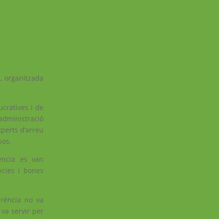
c, organitzada
ucratives i de
’administració
xperts d’arreu
sos.
rència es van
ncies i bones
erència no va
 va servir per