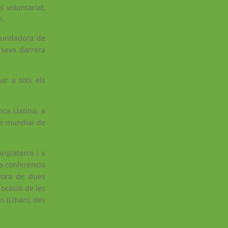
 voluntariat,
n.
fundadora de
a seva darrera
ar a tots els
ca Llatina, a
ia mundial de
nglaterra i a
la conferència
adora de dues
 ocasió de les
s (Líban), des