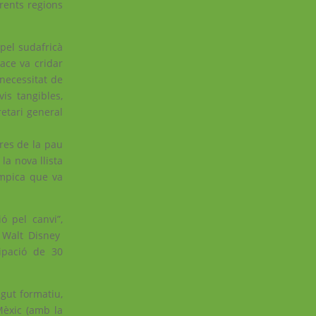
erents regions
 pel sudafricà
ace va cridar
necessitat de
is tangibles,
retari general
ores de la pau
la nova llista
ímpica que va
ó pel canvi”,
, Walt Disney
cipació de 30
gut formatiu,
Mèxic (amb la