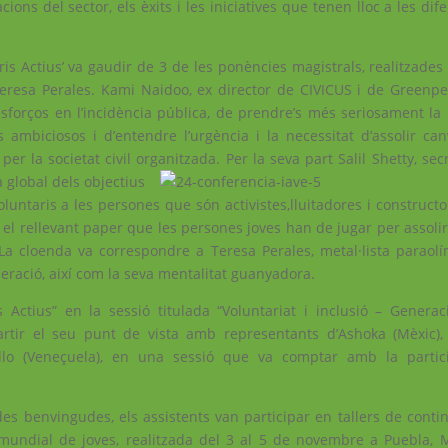
cions del sector, els èxits i les iniciatives que tenen lloc a les dif
is Actius’ va gaudir de 3 de les ponències magistrals, realitzades
a Teresa Perales. Kami Naidoo, ex director de CIVICUS i de Greenpe
esforços en l’incidència pública, de prendre’s més seriosament la 
ambiciosos i d’entendre l’urgència i la necessitat d’assolir canv
 per la societat civil organitzada.
Per la seva part Salil Shetty, sec
 global dels objectius
oluntaris a les persones que són activistes,lluitadores i construct
i el rellevant paper que les persones joves han de jugar per assolir 
La cloenda va correspondre a Teresa Perales, metal·lista paraol
peració, així com la seva mentalitat guanyadora.
Actius” en la sessió titulada “Voluntariat i inclusió – Generaci
rtir el seu punt de vista amb representants d’Ashoka (Mèxic)
 Bello (Veneçuela), en una sessió que va comptar amb la parti
es benvingudes, els assistents van participar en tallers de contin
 mundial de joves, realitzada del 3 al 5 de novembre a Puebla, 