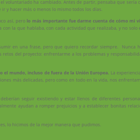
 el voluntariado ha cambiado. Antes de partir, pensaba que sería
e ir y hacer más o menos lo mismo todos los días.
poco así, pero
lo más importante fue darme cuenta de cómo mi vi
con la que hablaba, con cada actividad que realizaba, y no solo 
esumir en una frase, pero que quiero recordar siempre. Nunca 
os retos del proyecto: enfrentarme a los problemas y responsabili
el mundo, incluso de fuera de la Unión Europea.
La experienci
iones más delicadas, pero como en todo en la vida, nos
enfrentam
deberían seguir existiendo y estar llenos de diferentes person
ealmente ayudan a romper prejuicios y a establecer bonitas relac
res, lo hicimos de la mejor manera que pudimos.