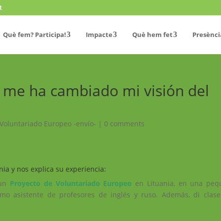
t
Què fem? Participa!
Impacte
Què hem fet
Presènci
 me ha cambiado mi visión del
Voluntariado Europeo -envío-
|
0 comments
ia y nos explica su experiencia:
un
Proyecto de Voluntariado Europeo
en Lituania, en una peq
mo asistente de profesores de inglés y ruso. Además, di clas