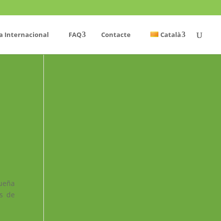
a Internacional
FAQ
Contacte
Català
ueña
es de