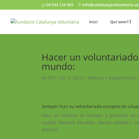
info@catalunyavoluntaria.ca
+34 934 124 493
Inici
Qui som?
Hacer un voluntariado
mundo:
by
FCV
|
jul. 1, 2019
|
Noticias y experiencias!
,
Semyon hizo su voluntariado europeo en Lituan
Hola, mi nombre es Semyon y participé en 
ciudad llamada Skuodas, donde colaboré co
español.