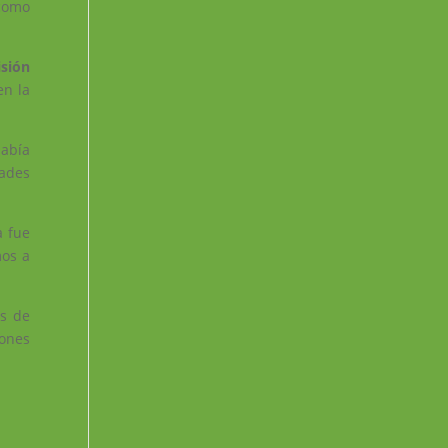
 como
sión
en la
había
dades
a fue
os a
as de
iones