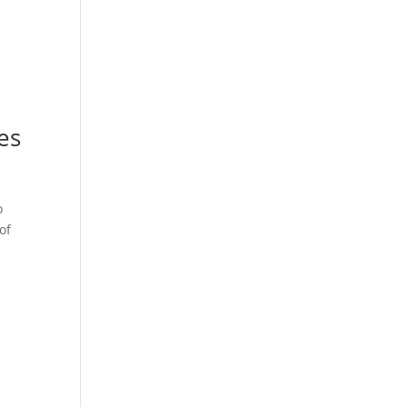
es
o
of