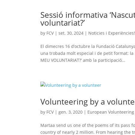
Sessió informativa ‘Nascu
voluntariat?’
by
FCV
|
set. 30, 2024
|
Noticies i Experiències
El dimecres 16 d’octubre la Fundació Catalunya 
una trobada molt especial i de petit format
MEU VOLUNTARIAT?’ amb la participació...
Volunteering by a volunt
by
FCV
|
gen. 3, 2020
|
European Volunteering
Martaa send us one of the poems of its pass for
country of nearly 2 million. From hearing the t