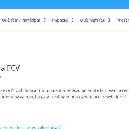
Què fem? Participa!
Impacte
Què hem fet
Presèn
la FCV
!
 seva fi, vull dedicar un moment a reflexionar sobre la meva increï
primera passantia, ha estat realment una experiència reveladora i