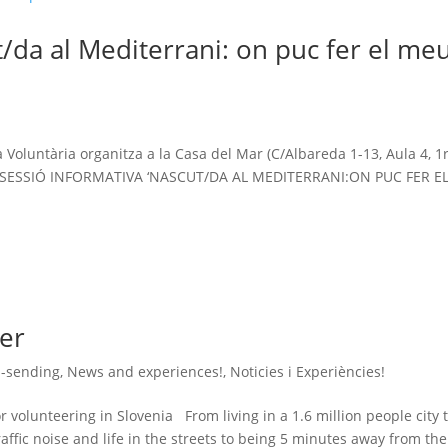
t/da al Mediterrani: on puc fer el me
!
Voluntària organitza a la Casa del Mar (C/Albareda 1-13, Aula 4, 1r
: la SESSIÓ INFORMATIVA ‘NASCUT/DA AL MEDITERRANI:ON PUC FER E
eer
 -sending
,
News and experiences!
,
Noticies i Experiències!
 volunteering in Slovenia From living in a 1.6 million people city 
raffic noise and life in the streets to being 5 minutes away from the