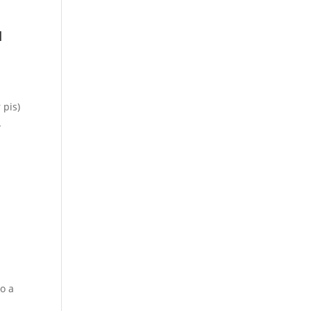
u
 pis)
L
to a