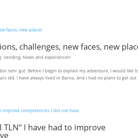
ions, challenges, new faces, new plac
g -sending
,
News and experiences!
h bin sehr gut. Before I begin to explain my adventure, I would like t
ars old. I have always lived in Barna. And I had no plans to get out 
al TLN“ I have had to improve
ave