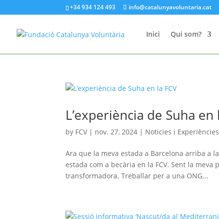
+34 934 124 493
info@catalunyavoluntaria.cat
Inici
Qui som?
L’experiència de Suha en 
by
FCV
|
nov. 27, 2024
|
Noticies i Experiències
Ara que la meva estada a Barcelona arriba a la
estada com a becària en la FCV. Sent la meva 
transformadora. Treballar per a una ONG...