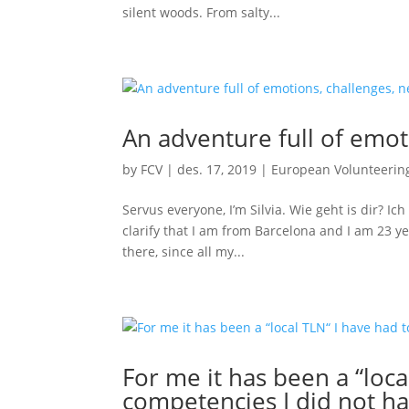
silent woods. From salty...
An adventure full of emot
by
FCV
|
des. 17, 2019
|
European Volunteerin
Servus everyone, I’m Silvia. Wie geht is dir? Ic
clarify that I am from Barcelona and I am 23 ye
there, since all my...
For me it has been a “loc
competencies I did not h