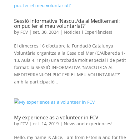
Sessió informativa ‘Nascut/da al Mediterrani:
on puc fer el meu voluntariat?’
by
FCV
|
set. 30, 2024
|
Noticies i Experiències!
El dimecres 16 d’octubre la Fundació Catalunya
Voluntària organitza a la Casa del Mar (C/Albareda 1-
13, Aula 4, 1r pis) una trobada molt especial i de petit
format: la SESSIÓ INFORMATIVA ‘NASCUT/DA AL
MEDITERRANI:ON PUC FER EL MEU VOLUNTARIAT?’
amb la participació...
My experience as a volunteer in FCV
by
FCV
|
oct. 14, 2019
|
News and experiences!
Hello, my name is Alice, I am from Estonia and for the