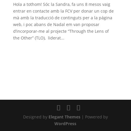
Hola a tothom! Sóc la Sandra, fa uns 8 mesos vaig
entrar en contacte amb la FCV per donar un cop de
mà amb la traducció de continguts per a la página
web, i poc abans de Nadal em van proposar
d’incorporar-me al projecte “Through the Lens of
the Other” (TLO), liderat...
Designed by
Elegant Themes
| Powered by
WordPress