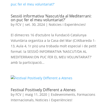
Sessió informativa ‘Nascut/da al Mediterrani:
on puc fer el meu voluntariat?’
by
FCV
|
set. 30, 2024
|
Noticies i Experiències!
El dimecres 16 d’octubre la Fundació Catalunya
Voluntària organitza a la Casa del Mar (C/Albareda 1-
13, Aula 4, 1r pis) una trobada molt especial i de petit
format: la SESSIÓ INFORMATIVA ‘NASCUT/DA AL
MEDITERRANI:ON PUC FER EL MEU VOLUNTARIAT?’
amb la participació...
Festival Positively Different a Atenes
by
FCV
|
maig 11, 2020
|
Esdeveniments
,
Formacions
Internacionals
,
Noticies i Experiències!