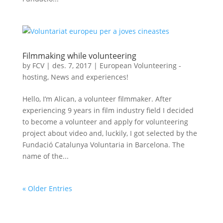
Filmmaking while volunteering
by
FCV
|
des. 7, 2017
|
European Volunteering -
hosting
,
News and experiences!
Hello, I’m Alican, a volunteer filmmaker. After
experiencing 9 years in film industry field I decided
to become a volunteer and apply for volunteering
project about video and, luckily, I got selected by the
Fundació Catalunya Voluntaria in Barcelona. The
name of the...
« Older Entries