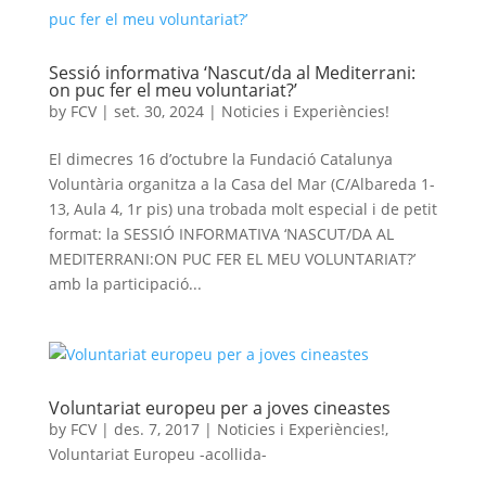
Sessió informativa ‘Nascut/da al Mediterrani:
on puc fer el meu voluntariat?’
by
FCV
|
set. 30, 2024
|
Noticies i Experiències!
El dimecres 16 d’octubre la Fundació Catalunya
Voluntària organitza a la Casa del Mar (C/Albareda 1-
13, Aula 4, 1r pis) una trobada molt especial i de petit
format: la SESSIÓ INFORMATIVA ‘NASCUT/DA AL
MEDITERRANI:ON PUC FER EL MEU VOLUNTARIAT?’
amb la participació...
Voluntariat europeu per a joves cineastes
by
FCV
|
des. 7, 2017
|
Noticies i Experiències!
,
Voluntariat Europeu -acollida-