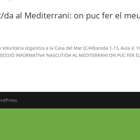
t/da al Mediterrani: on puc fer el me
!
Voluntària organitza a la Casa del Mar (C/Albareda 1-13, Aula 4, 1r
: la SESSIÓ INFORMATIVA ‘NASCUT/DA AL MEDITERRANI:ON PUC FER E
rdPress