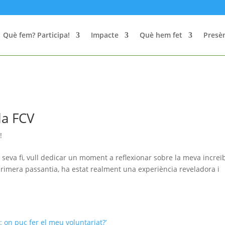
Què fem? Participa!
Impacte
Què hem fet
Presèn
la FCV
!
 seva fi, vull dedicar un moment a reflexionar sobre la meva increï
primera passantia, ha estat realment una experiència reveladora i