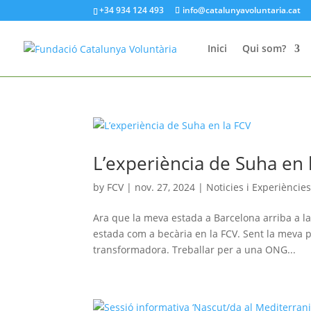
+34 934 124 493
info@catalunyavoluntaria.cat
Inici
Qui som?
L’experiència de Suha en 
by
FCV
|
nov. 27, 2024
|
Noticies i Experiències
Ara que la meva estada a Barcelona arriba a la
estada com a becària en la FCV. Sent la meva 
transformadora. Treballar per a una ONG...