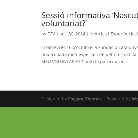
Sessió informativa ‘Nascu
voluntariat?’
by
FCV
|
set. 30, 2024
|
Noticies i Experiències
El dimecres 16 d’octubre la Fundació Catalunya 
una trobada molt especial i de petit format
MEU VOLUNTARIAT?’ amb la participació...
Designed by
Elegant Themes
| Powered by
Wo