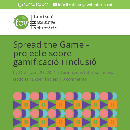
info@catalunyavoluntaria.cat
+34 934 124 493
Spread the Game -
projecte sobre
gamificació i inclusió
by
FCV
|
gen. 26, 2021
|
Formacions Internacionals
,
Noticies i Experiències!
|
0 comments