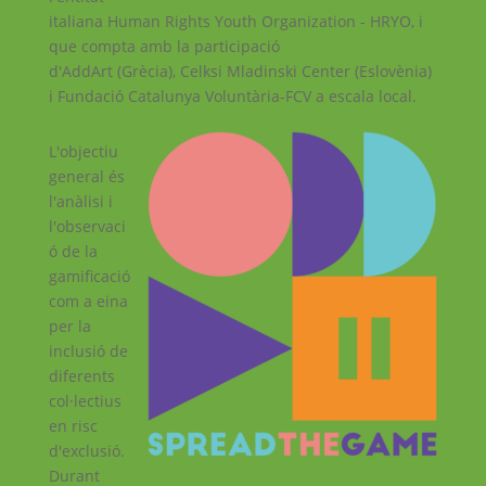
italiana Human Rights Youth Organization - HRYO, i
que compta amb la participació
d'AddArt (Grècia), Celksi Mladinski Center (Eslovènia)
i Fundació Catalunya Voluntària-FCV a escala local.
L'objectiu
general és
l'anàlisi i
l'observaci
ó de la
gamificació
com a eina
per la
inclusió de
diferents
col·lectius
en risc
d'exclusió.
Durant