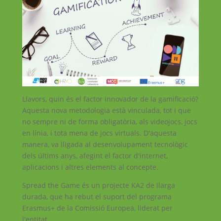
Llavors, quin és el factor innovador de la gamificació?
Aquesta nova metodologia està vinculada, tot i que
no sempre ni de forma obligatòria, als videojocs, jocs
en línia, i tota mena de jocs virtuals. D'aquesta
manera, va lligada al desenvolupament tecnològic
dels últims anys, afegint el factor d'internet,
aplicacions i altres elements al concepte.
Spread the Game és un projecte KA2 de llarga
durada, que ha rebut el suport del programa
Erasmus+ de la Comissió Europea, liderat per
l'entitat