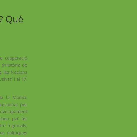
’? Què
e cooperació
 d’Història de
e les Nacions
ives’ i el 17,
la la Manxa,
missionat per
esenvolupament
oben per fer
re regionals,
es polítiques