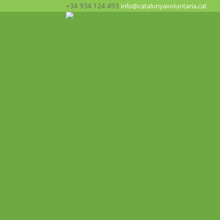
+34 934 124 493
info@catalunyavoluntaria.cat
Inici
Qui som?
La Fundació
Patronat
Equip humà
Suport i xarxes
Transparència
Què fem? Participa!
Oportunitats
Programes
Voluntariat Internacional
Intercanvis Juvenils
Formacions i seminaris Internacionals
Mobilitats VET
Projecte ALMA
Impacte
Impacte local