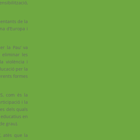
nsibilització,
sentants de la
ina d’Europa i
er la Pau’ va
 eliminar les
a violència i
ducació per la
ferents formes
DS, com és la
ticipació i la
mes dels quals
 educatius en
de grau).
’, atès que la