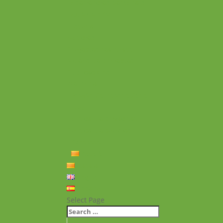
Experiències personals
Què hem fet
Historial
Notícies
Projectes realitzats
Vídeos de projectes
Publicacions
Memoria
Presència Internacional
FAQ
Política de privacitat
Política de cookies
Contacte
Català
Català
English
Español
Select Page