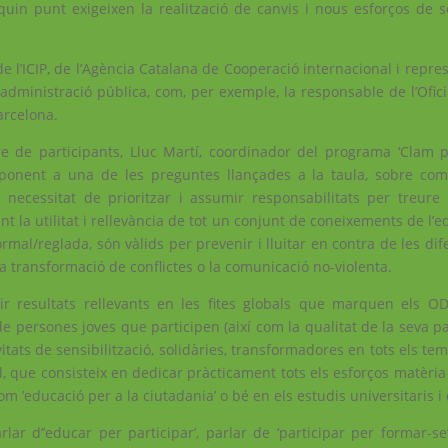
uin punt exigeixen la realització de canvis i nous esforços de se
e l’ICIP, de l’Agència Catalana de Cooperació internacional i repre
l’administració pública, com, per exemple, la responsable de l’Ofic
arcelona.
e de participants, Lluc Martí, coordinador del programa ‘Clam p
esponent a una de les preguntes llançades a la taula, sobre com
necessitat de prioritzar i assumir responsabilitats per treure l
t la utilitat i rellevància de tot un conjunt de coneixements de l’e
ormal/reglada, són vàlids per prevenir i lluitar en contra de les di
a transformació de conflictes o la comunicació no-violenta.
ir resultats rellevants en les fites globals que marquen els O
 persones joves que participen (així com la qualitat de la seva par
itats de sensibilització, solidàries, transformadores en tots els te
, que consisteix en dedicar pràcticament tots els esforços matèria
m ’educació per a la ciutadania’ o bé en els estudis universitaris i 
lar d’’educar per participar’, parlar de ‘participar per formar-se