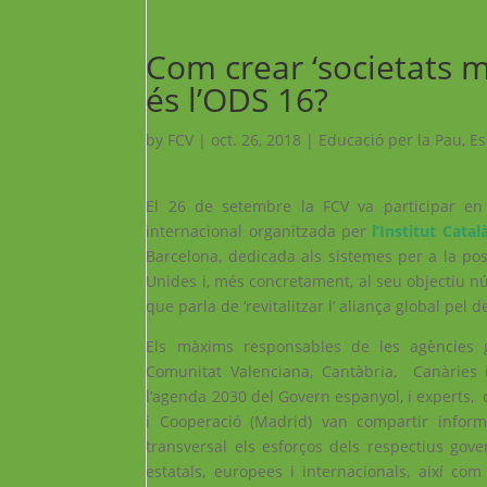
Com crear ‘societats mé
és l’ODS 16?
by
FCV
|
oct. 26, 2018
|
Educació per la Pau
,
E
El 26 de setembre la FCV va participar en 
internacional organitzada per
l’Institut Cata
Barcelona, dedicada als sistemes per a la po
Unides i, més concretament, al seu objectiu núm
que parla de ‘revitalitzar l’ aliança global pel
Els màxims responsables de les agències g
Comunitat Valenciana, Cantàbria, Canàries i
l’agenda 2030 del Govern espanyol, i experts, 
i Cooperació (Madrid) van compartir inform
transversal els esforços dels respectius gove
estatals, europees i internacionals, així c