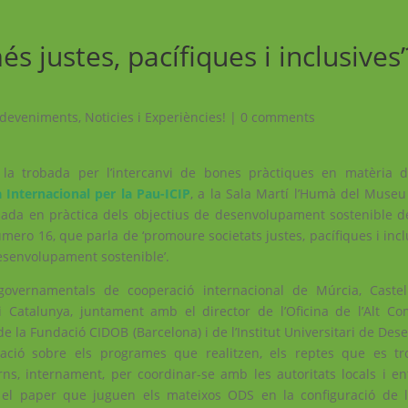
s justes, pacífiques i inclusives
sdeveniments
,
Noticies i Experiències!
|
0 comments
la trobada per l’intercanvi de bones pràctiques en matèria d
là Internacional per la Pau-ICIP
, a la Sala Martí l’Humà del Museu
sada en pràctica dels objectius de desenvolupament sostenible d
ero 16, que parla de ‘promoure societats justes, pacífiques i inclus
 desenvolupament sostenible’.
overnamentals de cooperació internacional de Múrcia, Castel
 Catalunya, juntament amb el director de l’Oficina de l’Alt Co
de la Fundació CIDOB (Barcelona) i de l’Institut Universitari de D
ació sobre els programes que realitzen, els reptes que es tr
rns, internament, per coordinar-se amb les autoritats locals i ent
om el paper que juguen els mateixos ODS en la configuració de l