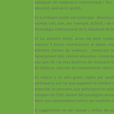
públiques de cooperació internacional i fins q
educació, avaluació i gestió.
En la trobada també van participar directius d
societat civil, com, per exemple, ACNUR, i de 
d’Estratègia internacional de la Diputació de B
En un ambient distès, arran del petit nombr
realitzar 3 breus contribucions al debat, r
diferents formes de violència, remarcant la 
l’assetjament dels centres educatius i esmentan
pau que, tot i la seva absència de l’educació f
de violència, com són els coneixements sobre l
En relació a un dels grans reptes per assol
participació, per tal que augmenti el nombre de
diversitat de persones que participen) en activ
s’ocupen els ODS, davant del paradigma actual
oferir uns coneixements teòrics (en matèries co
El suggeriment va ser canviar i, enlloc de par