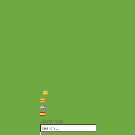
Experiències personals
Què hem fet
Historial
Notícies
Projectes realitzats
Vídeos de projectes
Publicacions
Memoria
Presència Internacional
FAQ
Política de privacitat
Política de cookies
Contacte
Català
Català
English
Español
Select Page