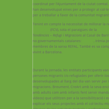
coordinat per l’Ajuntament de la ciutat comtal
han desenvolupat eines per a protegir al col·l
per a treballar a favor de la comunitat migrant
Tenint en compte la necessitat de millorar la 
Voluntària
(FCV), sota el paraigües de la
Fundac
Tendències – Refugi i Migracions
al Casal de Barr
no governamentals catalanes:
Artixoc
, Irènia-
membres de la xarxa REFAL. També es va compta
vivint a Barcelona.
Durant la jornada, les entitats participants va
persones migrants i/o refugiades per oferir-los
desenvolupades al llarg del dia van servir pe
migracions. Breument, CreArt amb la seva encis
amb adults com amb infants fent servir mandales
vídeos) que utilitzen per a la sensibilització 
explicar els seus projectes amb el col·lectiu mig