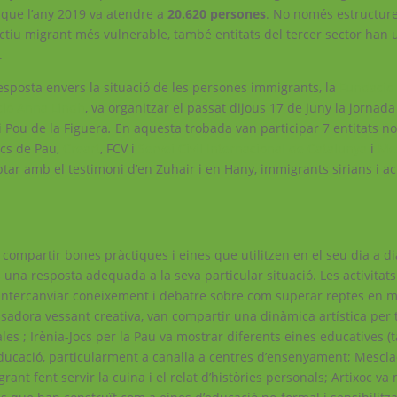
, que l’any 2019 va atendre a
20.620 persones
. No només estructur
ectiu migrant més vulnerable, també entitats del tercer sector han 
.
resposta envers la situació de les persones immigrants, la
Fundació
ió Anna Lindh
, va organitzar el passat dijous 17 de juny la jornad
i Pou de la Figuera
.
En aquesta trobada van participar 7 entitats no 
Jocs de Pau,
Creart
, FCV i
Servei Civil Internacional de Catalunya
i
Me
r amb el testimoni d’en Zuhair i en Hany, immigrants sirians i a
n compartir bones pràctiques i eines que utilitzen en el seu dia a 
 una resposta adequada a la seva particular situació. Les activitats
r intercanviar coneixement i debatre sobre com superar reptes en m
adora vessant creativa, van compartir una dinàmica artística per t
 ; Irènia-Jocs per la Pau va mostrar diferents eines educatives (tal
i educació, particularment a canalla a centres d’ensenyament; Mescla
rant fent servir la cuina i el relat d’històries personals; Artixoc va