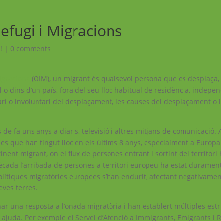
efugi i Migracions
!
|
0 comments
igracions
(OIM), un migrant és qualsevol persona que es desplaça, 
l o dins d’un país, fora del seu lloc habitual de residència, indep
ntari o involuntari del desplaçament, les causes del desplaçament o
e fa uns anys a diaris, televisió i altres mitjans de comunicació. 
es que han tingut lloc en els últims 8 anys, especialment a Europa
nent migrant, on el flux de persones entrant i sortint del territori 
dècada l’arribada de persones a territori europeu ha estat duramen
lítiques migratòries europees s’han endurit, afectant negativame
eves terres.
ar una resposta a l’onada migratòria i han establert múltiples estr
ajuda. Per exemple el Servei d’Atenció a Immigrants, Emigrants i R