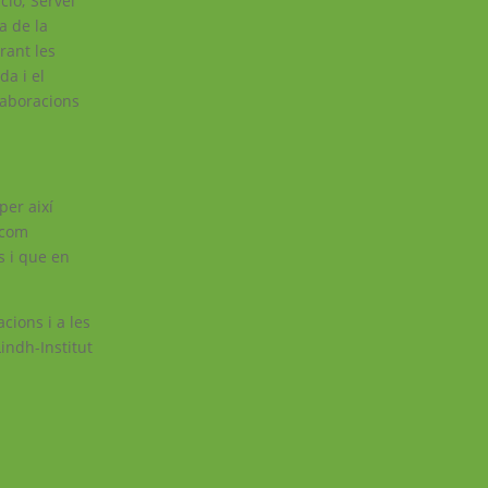
ció; Servei
a de la
urant les
da i el
·laboracions
per així
 com
s i que en
cions i a les
indh-Institut