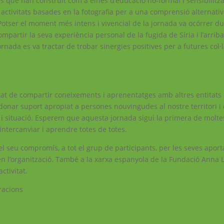
es que han construït com a eines d’educació no-formal i sensibilitza
 activitats basades en la fotografia per a una comprensió alternativ
s’. Potser el moment més intens i vivencial de la jornada va ocórrer d
partir la seva experiència personal de la fugida de Síria i l’arriba
ornada es va tractar de trobar sinergies positives per a futures col
at de compartir coneixements i aprenentatges amb altres entitats 
donar suport apropiat a persones nouvingudes al nostre territori i
ts i situació. Esperem que aquesta jornada sigui la primera de molte
intercanviar i aprendre totes de totes.
l seu compromís, a tot el grup de participants, per les seves aporta
n l’organització. També a la xarxa espanyola de la Fundació Anna L
ctivitat.
racions