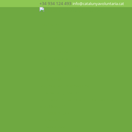
+34 934 124 493
info@catalunyavoluntaria.cat
Inici
Qui som?
La Fundació
Patronat
Equip humà
Suport i xarxes
Transparència
Què fem? Participa!
Oportunitats
Programes
Voluntariat Internacional
Intercanvis Juvenils
Formacions i seminaris Internacionals
Mobilitats VET
Projecte ALMA
Impacte
Impacte local