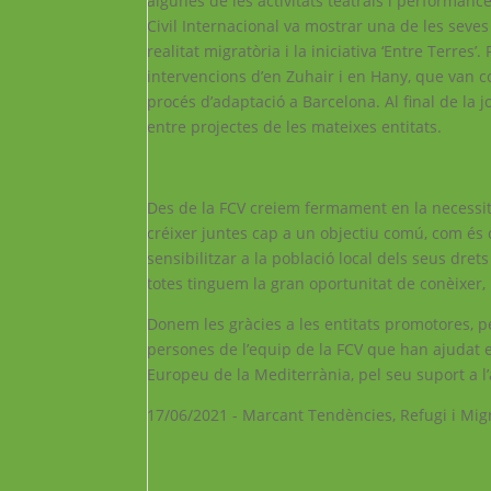
algunes de les activitats teatrals i performanc
Civil Internacional va mostrar una de les seves
realitat migratòria i la iniciativa ‘Entre Terre
intervencions d’en Zuhair i en Hany, que van com
procés d’adaptació a Barcelona. Al final de la j
entre projectes de les mateixes entitats.
Des de la FCV creiem fermament en la necessit
créixer juntes cap a un objectiu comú, com és 
sensibilitzar a la població local dels seus dre
totes tinguem la gran oportunitat de conèixer, 
Donem les gràcies a les entitats promotores, pe
persones de l’equip de la FCV que han ajudat e
Europeu de la Mediterrània, pel seu suport a l’a
17/06/2021 - Marcant Tendències, Refugi i Mig