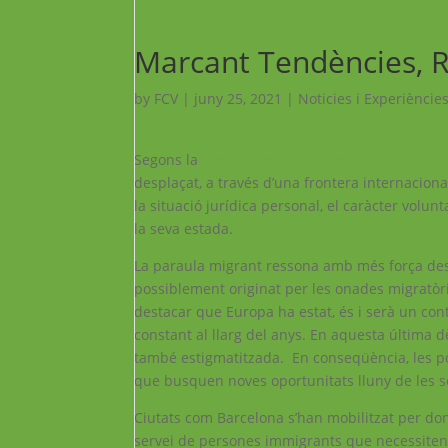
Marcant Tendències, R
by
FCV
|
juny 25, 2021
|
Noticies i Experiències
Segons la
Organització Internacional per les M
desplaçat, a través d’una frontera internaciona
la situació jurídica personal, el caràcter volu
la seva estada.
La paraula migrant ressona amb més força des d
possiblement originat per les onades migratòri
destacar que Europa ha estat, és i serà un conti
constant al llarg del anys. En aquesta última 
també estigmatitzada. En conseqüència, les po
que busquen noves oportunitats lluny de les s
Ciutats com Barcelona s’han mobilitzat per don
servei de persones immigrants que necessiten 