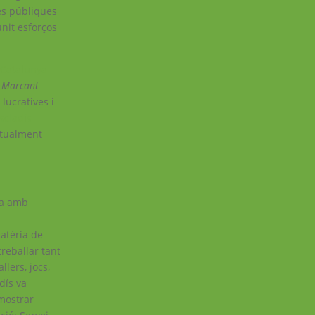
es públiques
unit esforços
 Catalunya
a
Marcant
lucratives i
scladís
ctualment
dia amb
atèria de
reballar tant
lers, jocs,
dís va
 mostrar