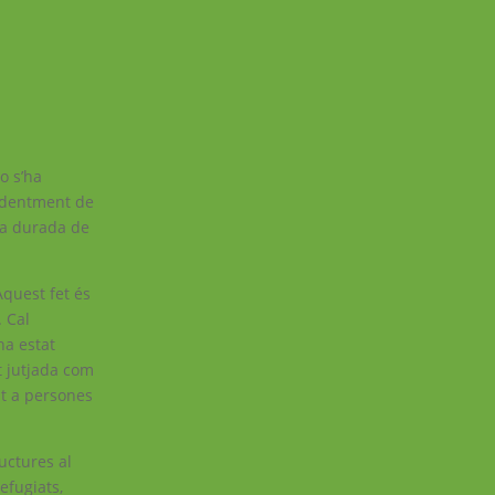
o s’ha
endentment de
 la durada de
Aquest fet és
. Cal
ha estat
t jutjada com
nt a persones
uctures al
efugiats,