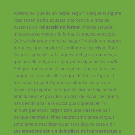
Aprendreu què és un “espai segur”. Perquè si alguna
cosa tenen de bo aquests intercanvis, a més de
basar-se en
l’
educació no formal
(menys estudiar i
més posar-se mans a la feina), és aquest concepte.
Què vol dir crear un “espai segur”? Vol dir, en poques
paraules, que conviure és millor que coexistir. Tant
és que siguis més afí a aquest del grup romanès, o
que aquella del grup espanyol no sigui
del teu rotllo
.
Del que tracta aquest concepte és que cal tenir en
compte els uns als altres i que de tot se n’aprèn. I
funciona. La gent t’ajuda a acabar l’activitat que
havies de preparar tot i que encara no hagi acabat
amb la seva; et guarden un plat del sopar perquè tu
has decidit anar a la dutxa quan quedaven 10
minuts per sopar, organitzen una classe de ball
perquè t’animis si t’has saturat amb tanta canya, i
simplement t’escolten quan tens alguna cosa a dir.
Les emocions són un dels pilars de l’aprenentatge a