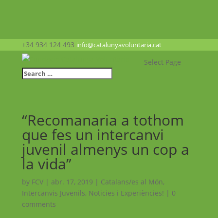
+34 934 124 493
info@catalunyavoluntaria.cat
Select Page
“Recomanaria a tothom
que fes un intercanvi
juvenil almenys un cop a
la vida”
by
FCV
|
abr. 17, 2019
|
Catalans/es al Món
,
Intercanvis Juvenils
,
Noticies i Experiències!
|
0
comments