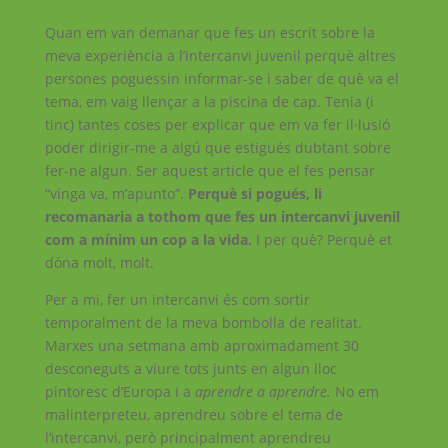
Quan em van demanar que fes un escrit sobre la
meva experiència a l’intercanvi juvenil perquè altres
persones poguessin informar-se i saber de què va el
tema, em vaig llençar a la piscina de cap. Tenia (i
tinc) tantes coses per explicar que em va fer il·lusió
poder dirigir-me a algú que estigués dubtant sobre
fer-ne algun. Ser aquest article que el fes pensar
“vinga va, m’apunto”.
Perquè si pogués, li
recomanaria a tothom que fes un intercanvi juvenil
com a mínim un cop a la vida.
I per què? Perquè et
dóna molt, molt.
Per a mi, fer un intercanvi és com sortir
temporalment de la meva bombolla de realitat.
Marxes una setmana amb aproximadament 30
desconeguts a viure tots junts en algun lloc
pintoresc d’Europa i a
aprendre a aprendre.
No em
malinterpreteu, aprendreu sobre el tema de
l’intercanvi, però principalment aprendreu