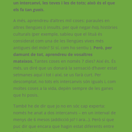
un intercanvi, les teves i les de tots; això és el que
els fa tan
guais.
A més, aprendreu d’altres mil coses: paraules en
altres llengües (i insults, per què negar-ho), històries
culturals (per exemple, sabíeu que el lituà és
considerat com una de les llengües vives més
antigues del món? Sí sí, com ho sentiu ).
Però, per
damunt de tot, aprendreu de vosaltres
mateixos.
Tantes coses en només 7 dies? Així és. És
més, us diré que us donarà la sensació d’haver estat
setmanes aquí i tot i així, se us farà curt. Per
descomptat, no tots els intercanvis són iguals i, com
moltes coses a la vida, depèn sempre de les ganes
que hi posis.
També he de dir que jo no en sóc cap experta:
només he anat a dos intercanvis – en un interval de
menys de 6 mesos (addicció jo? I ara…). Però sí que
puc dir que encara que hagin estat diferents entre