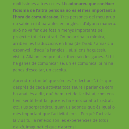
moltíssimes altres coses.
Us adonareu que conèixer
l’idioma de l’altra persona no és el més important a
l’hora de comunicar-se.
Tres persones del meu grup
no sabien ni 4 paraules en anglès, i d’alguna manera,
això no va fer que fossin menys importants pel
projecte; tot el contrari. On no arriba la mímica,
arriben les traduccions en línia (de l’àrab / amazic a
espanyol i d’aquí a l’anglès… ai, si ens haguéssiu
vist…). Allà on sempre hi arriben són les ganes. Si hi
ha ganes de comunicar-se, un es comunica. Si hi ha
ganes d’escoltar, un escolta.
Aprendreu també què són les “reflections”, i és que
després de cada activitat toca seure i parlar de com
ha anat, és a dir, què hem tret de l’activitat, com ens
hem sentit fent-la, què ens ha emocionat o frustrat,
etc. I us sorprendreu quan us adoneu que és igual o
més important que l’activitat en si. Perquè l’activitat
la vius tu, la reflexió són les experiències de tots i
d’això, imagina’t el que n’aprens!