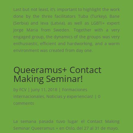
Last but not least, it’s important to highlight the work
done by the three facilitators Tuba (Turkey), Bane
(Serbia) and Ieva (Latvia), as well as LGBTi+ expert
Jorge Maria from Sweden. Together with a very
engaged group, the dynamics of the groups was very
enthusiastic, efficient and hardworking, and a warm
environment was created from day one.
Queeramus+ Contact
Making Seminar!
by
FCV
|
juny 11, 2018
|
Formaciones
internacionales
,
Noticias y experiencias!
|
0
comments
La semana pasada tuvo lugar el Contact Making
Seminar Queeramus + en Oslo, del 27 al 31 de mayo.