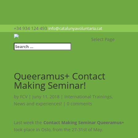
+34 934 124 493
info@catalunyavoluntaria.cat
Select Page
Queeramus+ Contact
Making Seminar!
by
FCV
|
juny 11, 2018
|
International Trainings
,
News and experiences!
|
0 comments
Last week the
Contact Making Seminar Queeramus+
took place in Oslo, from the 27-31st of May.