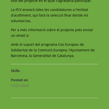
títol del projecte en el qual t'agradaria participar.
La FCV enviarà totes les candidatures a l'entitat
d'acolliment, qui farà la selecció final del/de els
voluntari/as.
Per a més informació sobre el projecte pots enviar
un email a:
voluntariat@catalunyavoluntaria.cat
Amb el suport del programa Cos Europeu de
Solidaritat de la Comissió Europea, l'Ajuntament de
Barcelona, la Generalitat de Catalunya.
Skills
Posted on
12/01/2024
←
TANZ DIE TOLERANZ
Voluntariat social en Italia
→