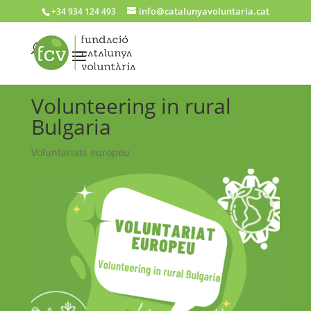
info@catalunyavoluntaria.cat
+34 934 124 493
Volunteering in rural
Bulgaria
Voluntariats europeu