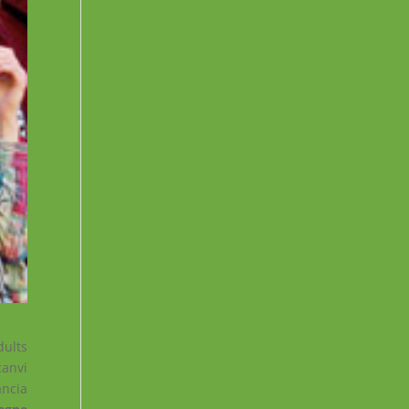
dults
canvi
ància