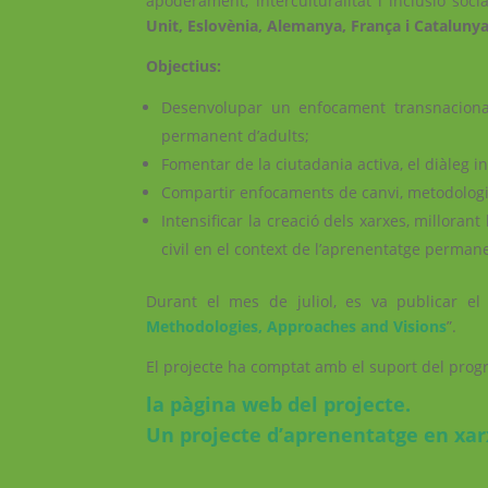
apoderament, interculturalitat i inclusió soci
Unit, Eslovènia, Alemanya, França i Cataluny
Objectius:
Desenvolupar un enfocament transnaciona
permanent d’adults;
Fomentar de la ciutadania activa, el diàleg in
Compartir enfocaments de canvi, metodologie
Intensificar la creació dels xarxes, millorant
civil en el context de l’aprenentatge perman
Durant el mes de juliol, es va publicar el 
Methodologies, Approaches and Visions
”.
El projecte ha comptat amb el suport del pro
la pàgina web del projecte
.
Un projecte d’aprenentatge en xa