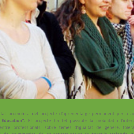
estat promotora del projecte d’aprenentatge permanent per a a
 Education”
. El projecte ha fet possible la mobilitat i l’inter
entre professionals, sobre temes d’igualtat de gènere, toler