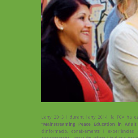
L’any 2013 i durant l’any 2014, la FCV ha 
“Mainstreaming Peace Education in Adult
d’informació, coneixements i experiències 