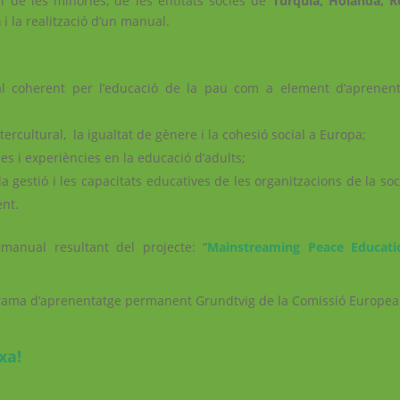
al de les minories, de les entitats sòcies de
Turquia, Holanda, R
a
i la realització d’un manual.
l coherent per l’educació de la pau com a element d’aprenent
tercultural, la igualtat de gènere i la cohesió social a Europa;
s i experiències en la educació d’adults;
 la gestió i les capacitats educatives de les organitzacions de la soc
ent.
manual resultant del projecte: “
Mainstreaming Peace Educati
grama d’aprenentatge permanent Grundtvig de la Comissió Europea
rxa
!