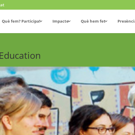
cat
Què fem? Participa!
Impacte
Què hem fet
Presènci
Education