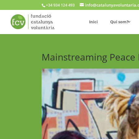
info@catalunyavoluntaria.
+34 934 124 493
Inici
Qui som?
Mainstreaming Peace 