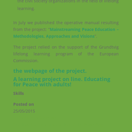
the civil society organizations in the field of lifelong
learning.
In July we published the operative manual resulting
from the project: “
Mainstreaming Peace Education –
Methodologies, Approaches and Visions
”.
The project relied on the support of the Grundtvig
lifelong learning program of the European
Commission.
the webpage of the pro
ject
.
A learning project on line. Educating
for Peace with adults
!
Skills
Posted on
25/05/2015
←
25 Stories for Peace
Seminar for the construction of the PeaceBag
network
→