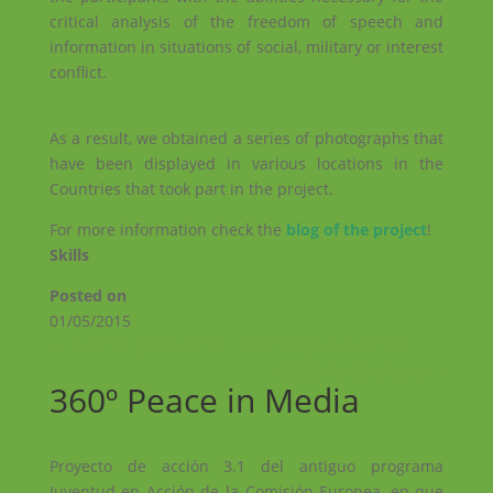
critical analysis of the freedom of speech and
information in situations of social, military or interest
conflict.
As a result, we obtained a series of photographs that
have been displayed in various locations in the
Countries that took part in the project.
For more information check the
blog of the project
!
Skills
Posted on
01/05/2015
←
Famílies per Famílies – Familias para Familias
25 Stories for Peace
→
360º Peace in Media
Proyecto de acción 3.1 del antiguo programa
Juventud en Acción de la Comisión Europea, en que