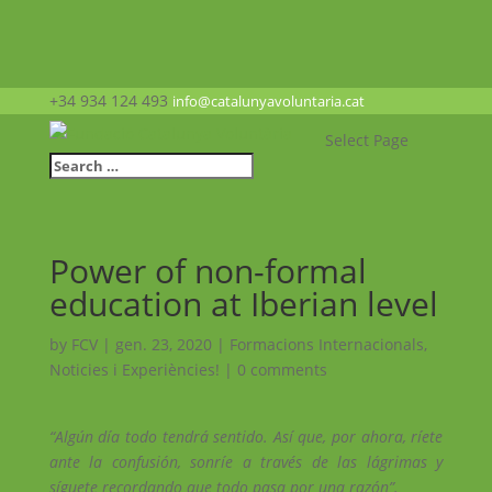
+34 934 124 493
info@catalunyavoluntaria.cat
Select Page
Power of non-formal
education at Iberian level
by
FCV
|
gen. 23, 2020
|
Formacions Internacionals
,
Noticies i Experiències!
|
0 comments
“Algún día todo tendrá sentido. Así que, por ahora, ríete
ante la confusión, sonríe a través de las lágrimas y
síguete recordando que todo pasa por una razón”.