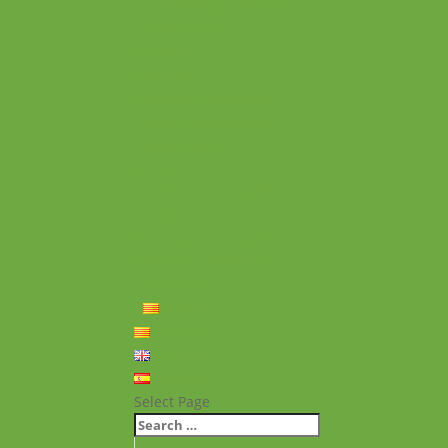
Experiències personals
Què hem fet
Historial
Notícies
Projectes realitzats
Vídeos de projectes
Publicacions
Memoria
Presència Internacional
FAQ
Política de privacitat
Política de cookies
Contacte
Català
Català
English
Español
Select Page