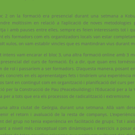
oc 2 on la formació era presencial durant una setmana a Kobul
ndre moltíssim en relació a l’aplicació de noves metodologies p
itja i amb pauses entre elles, sempre es feien interessants tot i q
Tant els formadors com els organitzadors locals van estar completam
olt xulos, on vam establir vincles que es mantindran vius durant m
t intens vam encarar el bloc 3, una altra formació online amb 3 
t presencial del curs de formació. És a dir, que quan ens tornéssi
m de rol i passaríem a ser formadors. D’aquesta manera, posant en 
més concrets en els aprenentatges fets i tindríem una experiència 
s tant en contingut com en organització i planificació del curs per
ió per la Construcció de Pau (Peacebuilding) i l’Educació per a la 
 per a tots que era els processos de radicalització i extremisme.
una altra ciutat de
Geòrgia, durant una setmana. Allà vam dese
nir el retorn i avaluació de la resta de companys. L’experiènci
t del grup no tenia experiència en facilitació de grups. Tot i això
nt a nivell més conceptual com dinàmiques i exercicis a posar e