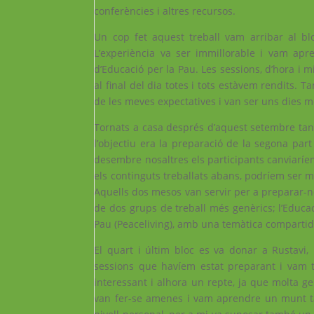
conferències i altres recursos.
Un cop fet aquest treball vam arribar al bl
L’experiència va ser immillorable i vam apre
d’Educació per la Pau. Les sessions, d’hora i m
al final del dia totes i tots estàvem rendits. 
de les meves expectatives i van ser uns dies m
Tornats a casa després d’aquest setembre tan
l’objectiu era la preparació de la segona par
desembre nosaltres els participants canviaríe
els continguts treballats abans, podríem ser 
Aquells dos mesos van servir per a preparar-no
de dos grups de treball més genèrics; l’Educac
Pau (Peaceliving), amb una temàtica compartida
El quart i últim bloc es va donar a Rustavi, 
sessions que havíem estat preparant i vam te
interessant i alhora un repte, ja que molta gen
van fer-se amenes i vam aprendre un munt ta