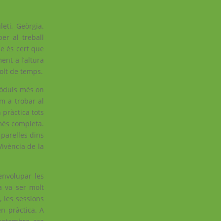
eti, Geòrgia.
er al treball
ue és cert que
ent a l’altura
olt de temps.
mòduls més on
m a trobar al
pràctica tots
més completa.
 parelles dins
Vivència de la
nvolupar les
a va ser molt
, les sessions
n pràctica. A