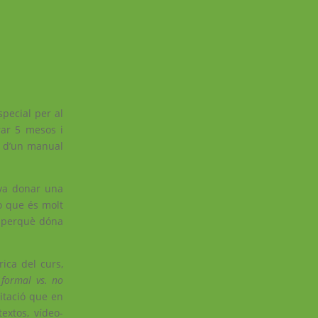
pecial per al
rar 5 mesos i
t d’un manual
 va donar una
so que és molt
, perquè dóna
ica del curs,
 formal vs. no
litació que en
extos, vídeo-