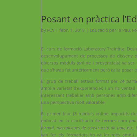
Posant en pràctica l’E
by
FCV
|
febr. 1, 2018
|
Educació per la Pau
,
Fo
El curs de formació Laboratory Training: Desi
desenvolupament de processos de disseny prà
diversos mòduls (online i presencials) va ser
que s’havia fet anteriorment però calia posar e
El grup de treball estava format per 24 part
àmplia varietat d’experiències i un ric vental
interessant treballar amb persones amb difer
una perspectiva molt valorable.
El primer bloc (3 mòduls online impartits dur
enfocat en la clarificació de termes com
pau
formal
,
mecanismes de construcció de pau
, etc.
van fer els formadors ho va fer més amè i in