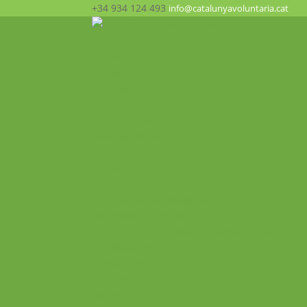
+34 934 124 493
info@catalunyavoluntaria.cat
Inici
Qui som?
La Fundació
Patronat
Equip humà
Suport i xarxes
Transparència
Què fem? Participa!
Oportunitats
Programes
Voluntariat Internacional
Intercanvis Juvenils
Formacions i seminaris Internacionals
Mobilitats VET
Projecte ALMA
Impacte
Impacte local