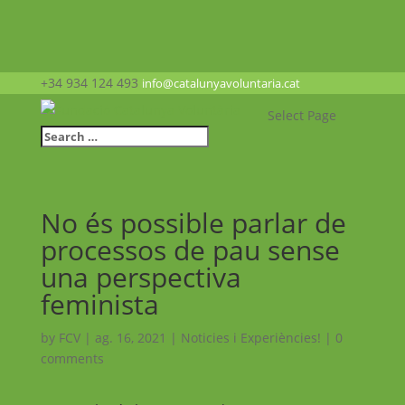
+34 934 124 493
info@catalunyavoluntaria.cat
Select Page
No és possible parlar de
processos de pau sense
una perspectiva
feminista
by
FCV
|
ag. 16, 2021
|
Noticies i Experiències!
|
0
comments