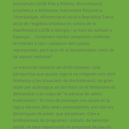
proclamats LGTBI free a Polònia, discriminació
econòmica a Alemanya, matrimonis forçosos a
l'Azerbaidjan, diferenciació racial a República Txeca,
acció de l'església ortodoxa en contra de la
manifestació LGTBI a Geòrgia i la mort de Samuel a
Espanya ... Certament també compartim conflictes
territorials a tots i cadascun dels països
representats, però quin és el denominador comú de
tot aquest malestar?
La manca de respecte als drets humans. Una
perspectiva que queda cega si no integrem una visió
feminista a les situacions de discriminació. Un gran
repte per aconseguir en territoris on el feminisme és
demonitzat o es culpa de "la pèrdua de valors
tradicionals". És hora de plantejar-nos quina és la
lògica darrere dels valors preestablerts, així com les
dinàmiques de poder que perpetuen. Com a
professionals de programes i estudis de benestar
social i la seva repercussió en processos de pau és