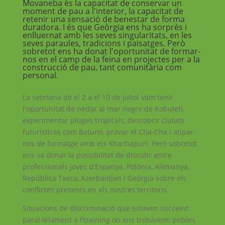
Movaneba és la capacitat de conservar un
moment de pau a l'interior, la capacitat de
retenir una sensació de benestar de forma
duradora. I és que Geòrgia ens ha sorprès i
enlluernat amb les seves singularitats, en les
seves paraules, tradicions i paisatges. Però
sobretot ens ha donat l'oportunitat de formar-
nos en el camp de la feina en projectes per a la
construcció de pau, tant comunitària com
personal.
La setmana de el 2 a el 10 de juliol vam tenir
l'oportunitat de nedar al mar negre de Kobuleti,
experimentar pluges tropicals, descobrir ciutats
futurísticas com Batumi, provar el Cha-Cha i atipar-
nos de formatge amb els Khachapuri. Però sobretot
ens va donar la possibilitat de discutir entre
professionals joves d'Espanya, Polònia, Alemanya,
República Txeca, Azerbaidjan i Geòrgia sobre els
conflictes presents en els nostres territoris.
Situacions de discriminació que estaven succeint
paral·lelament a l'training on ens trobàvem: pobles