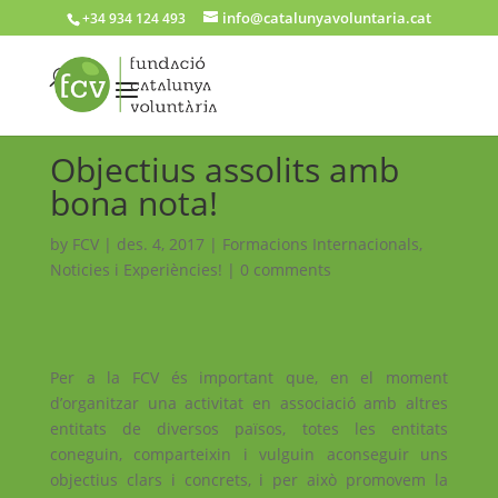
info@catalunyavoluntaria.cat
+34 934 124 493
Objectius assolits amb
bona nota!
by
FCV
|
des. 4, 2017
|
Formacions Internacionals
,
Noticies i Experiències!
|
0 comments
Per a la FCV és important que, en el moment
d’organitzar una activitat en associació amb altres
entitats de diversos països, totes les entitats
coneguin, comparteixin i vulguin aconseguir uns
objectius clars i concrets, i per això promovem la