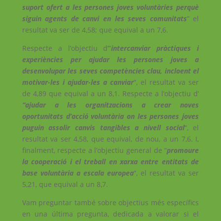
suport ofert a les persones joves voluntàries perquè
siguin agents de canvi en les seves comunitats
” el
resultat va ser de 4,58; que equival a un 7,6.
Respecte a l’objectiu d’”
intercanviar pràctiques i
experiències per ajudar les persones joves a
desenvolupar les seves competències clau, incloent el
motivar-les i ajudar-les a canviar
“, el resultat va ser
de 4,89 que equival a un 8,1. Respecte a l’objectiu d’
“ajudar a les organitzacions a crear noves
oportunitats d’acció voluntària on les persones joves
puguin assolir canvis tangibles a nivell social
“, el
resultat va ser 4,58, que equival, de nou, a un 7,6. I,
finalment, respecte a l’objectiu general de “
promoure
la cooperació i el treball en xarxa entre entitats de
base voluntària a escala europea
“, el resultat va ser
5,21, que equival a un 8,7.
Vam preguntar també sobre objectius més específics
en una última pregunta, dedicada a valorar si el