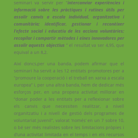
seminari va servir per “
intercanviar experiències i
informació sobre les pràctiques i rutines útils per
assolir canvis a escala individual, organitzativa i
comunitària; identificar, gestionar i reconèixer
l’efecte social i educatiu de les accions voluntàries;
recopilar i compartir mètodes i eines innovadores per
assolir aquests objectius
” el resultat va ser 4,95, que
equival a un 8,2.
Així doncs,per una banda, podem afirmar que el
seminari ha servit a les 12 entitats promotores per a
“promoure la cooperació i el treball en xarxa a escala
europea” i, per una altra banda, hem de dedicar més
esforços per, en una propera activitat millorar en
“donar poder a les entitats per a reflexionar sobre
els canvis que necessiten realitzar, a nivell
organitzatiu i a nivell de gestió dels programes de
voluntariat juvenil”, valorat ‘només’ en un 7 sobre 10,
o bé ser més realistes sobre les limitacions pròpies i
d’una activitat limitada en el temps i en els recursos