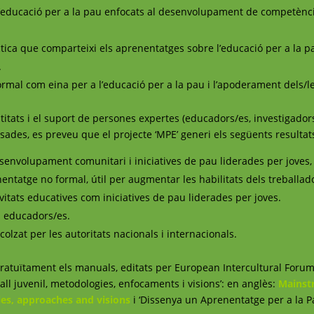
’educació per a la pau enfocats al desenvolupament de competènci
ctica que comparteixi els aprenentatges sobre l’educació per a la 
.
ormal com eina per a l’educació per a la pau i l’apoderament dels/le
titats i el suport de persones expertes (educadors/es, investigadors
ressades, es preveu que el projecte ‘MPE’ generi els següents resultat
esenvolupament comunitari i iniciatives de pau liderades per joves
nentatge no formal, útil per augmentar les habilitats dels treballado
ivitats educatives com iniciatives de pau liderades per joves.
a educadors/es.
lzat per les autoritats nacionals i internacionals.
ratuïtament els manuals, editats per European Intercultural Foru
ball juvenil, metodologies, enfocaments i visions’: en anglès:
Mainst
es, approaches and visions
i ‘Dissenya un Aprenentatge per a la P