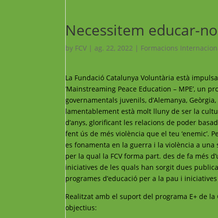
Necessitem educar-nos
by
FCV
|
ag. 22, 2022
|
Formacions Internacion
La Fundació Catalunya Voluntària està impulsan
‘Mainstreaming Peace Education – MPE’, un proj
governamentals juvenils, d’Alemanya, Geòrgia, 
lamentablement està molt lluny de ser la cultu
d’anys, glorificant les relacions de poder basad
fent ús de més violència que el teu ‘enemic’. P
es fonamenta en la guerra i la violència a una 
per la qual la FCV forma part. des de fa més 
iniciatives de les quals han sorgit dues publi
programes d’educació per a la pau i iniciative
Realitzat amb el suport del programa E+ de la 
objectius: