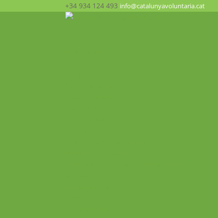
+34 934 124 493
info@catalunyavoluntaria.cat
Inici
Qui som?
La Fundació
Patronat
Equip humà
Suport i xarxes
Transparència
Què fem? Participa!
Oportunitats
Programes
Voluntariat Internacional
Intercanvis Juvenils
Formacions i seminaris Internacionals
Mobilitats VET
Projecte ALMA
Impacte
Impacte local