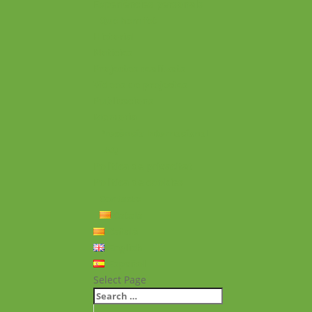
Experiències personals
Què hem fet
Historial
Notícies
Projectes realitzats
Vídeos de projectes
Publicacions
Memoria
Presència Internacional
FAQ
Política de privacitat
Política de cookies
Contacte
Català
Català
English
Español
Select Page