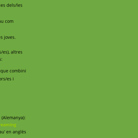
es dels/les
pau com
s joves.
/es), altres
s:
, que combini
rs/es i
m (Alemanya):
reaming
au’ en anglès