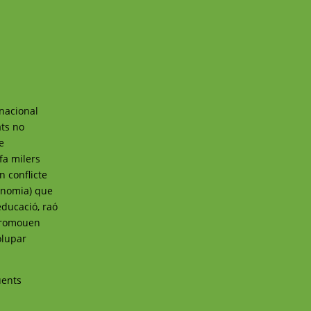
rnacional
ats no
e
fa milers
n conflicte
conomia) que
educació, raó
 promouen
olupar
üents