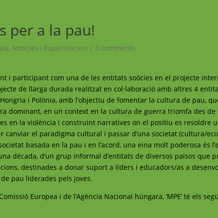
 per a la pau!
als
,
Noticies i Experiències!
|
0 comments
t i participant com una de les entitats soòcies en el projecte inte
ecte de llarga durada realitzat en col·laboració amb altres 4 entit
Hongria i Polònia, amb l’objectiu de fomentar la cultura de pau, qu
ra dominant, en un context en la cultura de guerra triomfa des de 
es en la violència i construint narratives on el positiu es resoldre u
er canviar el paradigma cultural i passar d’una societat (cultura/e
societat basada en la pau i en l’acord, una eina molt poderosa és l’
d’una dècada, d’un grup informal d’entitats de diversos països que
cacions, destinades a donar suport a líders i educadors/as a desenv
s de pau liderades pels joves.
Comissió Europea i de l’Agència Nacional húngara, ‘MPE’ té els seg