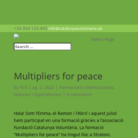
+34 934 124 493
info@catalunyavoluntaria.cat
Select Page
Multipliers for peace
by
FCV
|
ag. 2, 2022
|
Formacions Internacionals
,
Noticies i Experiències!
|
0 comments
Hola! Som l’Emma, el Ramon i l’Abril i aquest juliol
hem participat en una formació
gràcies a l’associació
Fundació Catalunya Voluntària. La formació
“Multipliers for peace” ha tingut lloc a Stratoni,