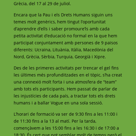
Grècia, del 17 al 29 de juliol.
Encara que la Pau i els Drets Humans siguin uns
temes molt genèrics, hem tingut l’oportunitat
d’aprendre d’ells i saber promoure’ls amb cada
petita activitat d’educació no formal en la que hem
participat conjuntament amb persones de 9 països
diferents: Ucraïna, Lituània, Itàlia, Macedònia del
Nord, Grècia, Sèrbia, Turquia, Georgià i Xipre.
Des de les primeres activitats per trencar el gel fins
les últimes més profunditzades en el tòpic, s’ha creat
una connexió molt forta i una atmosfera de “team”
amb tots els participants. Hem passat de parlar de
les injustícies de cada país, a tractar tots els drets
humans i a ballar Vogue en una sola sessió.
L’horari de formació va ser de 9:30 fins a les 11:00 i
de 11:30 fins a la 13 al matí. Per la tarda,
començàvem a les 15:00 fins a les 16:30 i de 17:00 a
18:30. És cert que pot semblar molt de temps però el