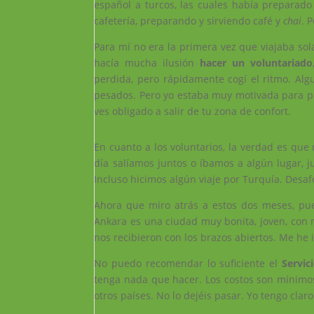
español a turcos, las cuales había preparado
cafetería, preparando y sirviendo café y
chai
. 
Para mí no era la primera vez que viajaba so
hacía mucha ilusión
hacer un voluntariado
perdida, pero rápidamente cogí el ritmo. Al
pesados. Pero yo estaba muy motivada para pr
ves obligado a salir de tu zona de confort.
En cuanto a los voluntarios, la verdad es q
día salíamos juntos o íbamos a algún lugar, 
Incluso hicimos algún viaje por Turquía. Desa
Ahora que miro atrás a estos dos meses, pu
Ankara es una ciudad muy bonita, joven, con 
nos recibieron con los brazos abiertos. Me h
No puedo recomendar lo suficiente el
Servic
tenga nada que hacer. Los costos son mínimos
otros países. No lo dejéis pasar. Yo tengo cla