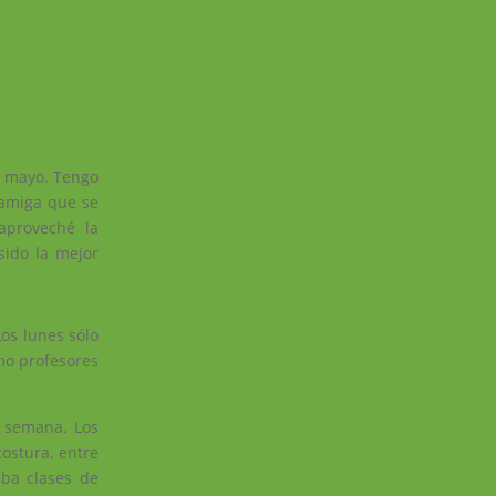
e mayo. Tengo
 amiga que se
aproveché la
ido la mejor
os lunes sólo
mo profesores
a semana. Los
ostura, entre
aba clases de