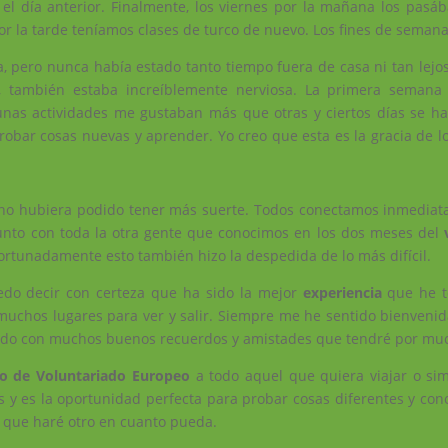
 el día anterior. Finalmente, los viernes por la mañana los pas
Por la tarde teníamos clases de turco de nuevo. Los fines de semana
la, pero nunca había estado tanto tiempo fuera de casa ni tan lej
, también estaba increíblemente nerviosa. La primera semana
gunas actividades me gustaban más que otras y ciertos días se h
obar cosas nuevas y aprender. Yo creo que esta es la gracia de l
ue no hubiera podido tener más suerte. Todos conectamos inmedia
junto con toda la otra gente que conocimos en los dos meses del
fortunadamente esto también hizo la despedida de lo más difícil.
edo decir con certeza que ha sido la mejor
experiencia
que he t
muchos lugares para ver y salir. Siempre me he sentido bienvenida
e ido con muchos buenos recuerdos y amistades que tendré por mu
io de Voluntariado Europeo
a todo aquel que quiera viajar o s
 y es la oportunidad perfecta para probar cosas diferentes y con
ro que haré otro en cuanto pueda.