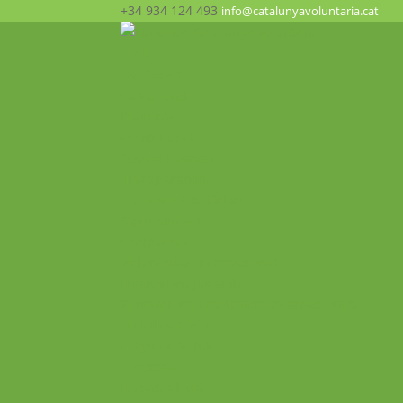
+34 934 124 493
info@catalunyavoluntaria.cat
Inici
Qui som?
La Fundació
Patronat
Equip humà
Suport i xarxes
Transparència
Què fem? Participa!
Oportunitats
Programes
Voluntariat Internacional
Intercanvis Juvenils
Formacions i seminaris Internacionals
Mobilitats VET
Projecte ALMA
Impacte
Impacte local