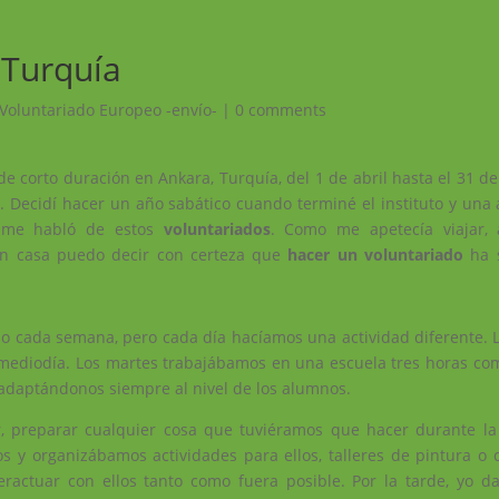
 Turquía
Voluntariado Europeo -envío-
|
0 comments
e corto duración en Ankara, Turquía, del 1 de abril hasta el 31 d
s. Decidí hacer un año sabático cuando terminé el instituto y una
o me habló de estos
voluntariados
. Como me apetecía viajar, 
en casa puedo decir con certeza que
hacer un voluntariado
ha s
o cada semana, pero cada día hacíamos una actividad diferente. L
 mediodía. Los martes trabajábamos en una escuela tres horas co
adaptándonos siempre al nivel de los alumnos.
cir, preparar cualquier cosa que tuviéramos que hacer durante l
s y organizábamos actividades para ellos, talleres de pintura o c
ractuar con ellos tanto como fuera posible. Por la tarde, yo d