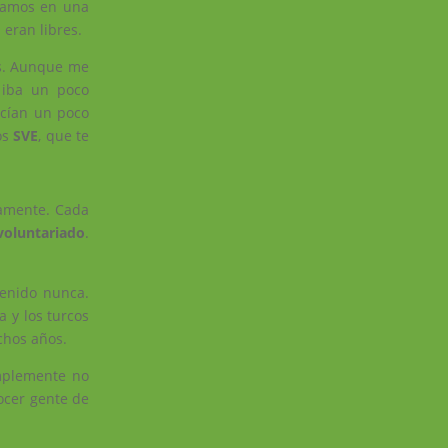
ábamos en una
 eran libres.
os. Aunque me
 iba un poco
acían un poco
os
SVE
, que te
tamente. Cada
voluntariado
.
enido nunca.
 y los turcos
chos años.
implemente no
ocer gente de