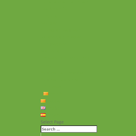
Experiències personals
Què hem fet
Historial
Notícies
Projectes realitzats
Vídeos de projectes
Publicacions
Memoria
Presència Internacional
FAQ
Política de privacitat
Política de cookies
Contacte
Català
Català
English
Español
Select Page