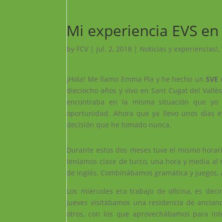
Mi experiencia EVS en
by
FCV
|
jul. 2, 2018
|
Noticias y experiencias!
,
¡Hola! Me llamo Emma Pla y he hecho un
SVE
d
dieciocho años y vivo en Sant Cugat del Vallè
encontraba en la misma situación que y
oportunidad. Ahora que ya llevo unos días 
decisión que he tomado nunca.
Durante estos dos meses tuve el mismo horari
teníamos clase de turco, una hora y media al
de inglés. Combinábamos gramática y juegos, 
Los miércoles era trabajo de oficina, es de
jueves visitábamos una residencia de anciano
otros, con los que aprovechábamos para inte