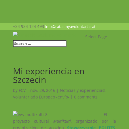
+34 934 124 493
info@catalunyavoluntaria.cat
Select Page
Mi experiencia en
Szczecin
by
FCV
|
nov. 29, 2016
|
Noticias y experiencias!
,
Voluntariado Europeo -envío-
|
0 comments
El
proyecto cultural
Multikulti
, organizado por la
organización de acogida
Stowarzysznie POLITES
,