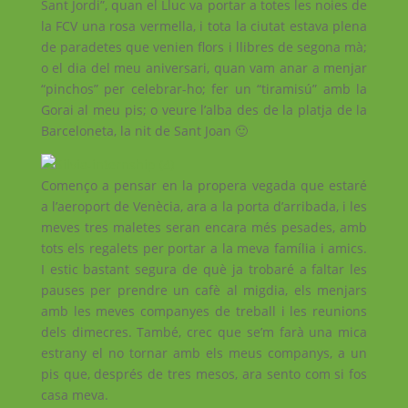
Sant Jordi”, quan el Lluc va portar a totes les noies de
la FCV una rosa vermella, i tota la ciutat estava plena
de paradetes que venien flors i llibres de segona mà;
o el dia del meu aniversari, quan vam anar a menjar
“pinchos” per celebrar-ho; fer un “tiramisú” amb la
Gorai al meu pis; o veure l’alba des de la platja de la
Barceloneta, la nit de Sant Joan 🙂
Començo a pensar en la propera vegada que estaré
a l’aeroport de Venècia, ara a la porta d’arribada, i les
meves tres maletes seran encara més pesades, amb
tots els regalets per portar a la meva família i amics.
I estic bastant segura de què ja trobaré a faltar les
pauses per prendre un cafè al migdia, els menjars
amb les meves companyes de treball i les reunions
dels dimecres. També, crec que se’m farà una mica
estrany el no tornar amb els meus companys, a un
pis que, després de tres mesos, ara sento com si fos
casa meva.