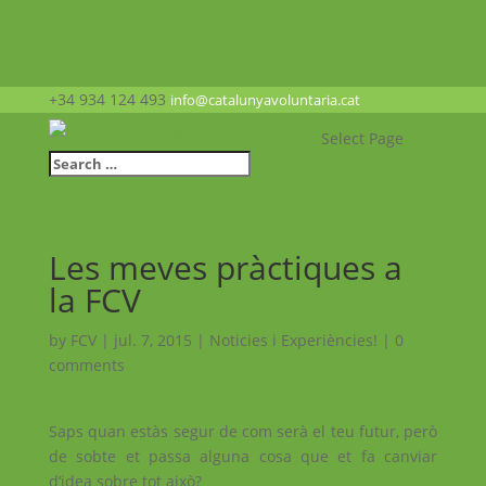
+34 934 124 493
info@catalunyavoluntaria.cat
Select Page
Les meves pràctiques a
la FCV
by
FCV
|
jul. 7, 2015
|
Noticies i Experiències!
|
0
comments
Saps quan estàs segur de com serà el teu futur, però
de sobte et passa alguna cosa que et fa canviar
d’idea sobre tot això?