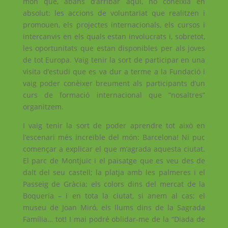
món que, abans d’arribar aquí, no coneixia en
absolut: les accions de voluntariat que realitzen i
promouen, els projectes internacionals, els cursos i
intercanvis en els quals estan involucrats i, sobretot,
les oportunitats que estan disponibles per als joves
de tot Europa. Vaig tenir la sort de participar en una
visita d’estudi que es va dur a terme a la Fundació i
vaig poder conèixer breument als participants d’un
curs de formació internacional que “nosaltres”
organitzem.
I vaig tenir la sort de poder aprendre tot això en
l’escenari més increïble del món: Barcelona! Ni puc
començar a explicar el que m’agrada aquesta ciutat.
El parc de Montjuïc i el paisatge que es veu des de
dalt del seu castell; la platja amb les palmeres i el
Passeig de Gràcia; els colors dins del mercat de la
Boqueria – i en tota la ciutat, si anem al cas; el
museu de Joan Miró, els llums dins de la Sagrada
Família… tot! I mai podré oblidar-me de la “Diada de