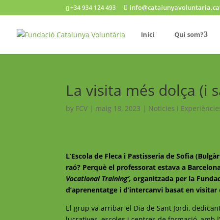
info@catalunyavoluntaria.ca
+34 934 124 493
Inici
Qui som?
La visita més dolça (i 
by
FCV
|
maig 18, 2023
|
Noticies i Experièncie
L’Escola de Fleca i Pastisseria de Sofia (Bulg
raó? Perquè el professorat estava a Barcelona,
Vocational Training’,
organitzada per la Fundac
d’aprenentatge i d’intercanvi basat en visitar 
El grup va arribar el Dia de Sant Jordi, dedican
lucratives, escoles i centres de formació, amb 