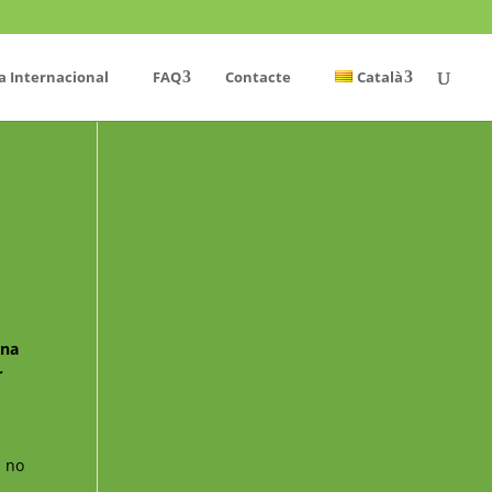
a Internacional
FAQ
Contacte
Català
ina
r
s no