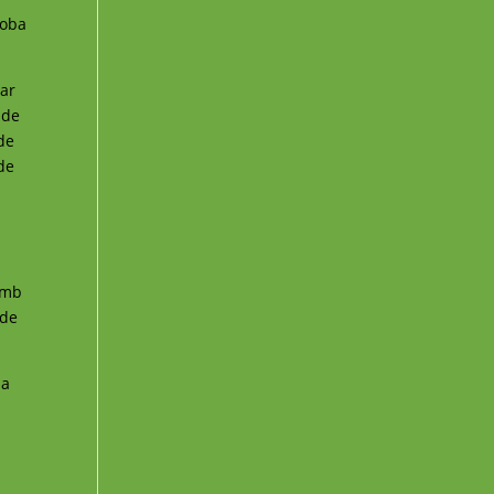
roba
tar
 de
 de
 de
 amb
 de
 a
i