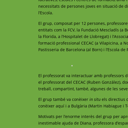
necessitats de persones joves en situació de di
l’Escola.
El grup, composat per 12 persones, professores i
entitats com la FCV, la Fundació Mescladís (a B
la Florida, a l’Hospitalet de Llobregat) i l’Asso
formació professional CECAC (a Vilapicina, a No
Pastisseria de Barcelona (al Born) i l’Escola de
El professorat va interactuar amb professors d
el professorat del CECAC (Ruben González), doc
treball, compartint, també, algunes de les sev
El grup també va conèixer
in situ
els directius d
conèixer aquí i a Bulgària (Martin Habiague i T
Motivats per l’enorme interès del grup per apr
inestimable ajuda de Diana, professora d’espan