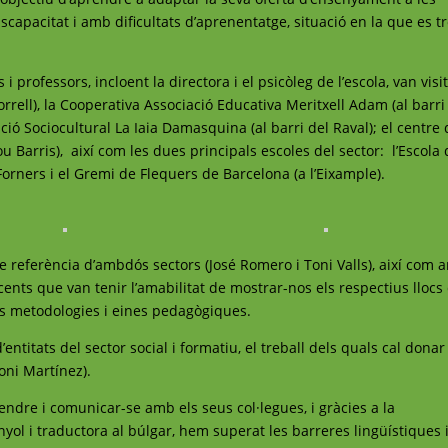
scapacitat i amb dificultats d’aprenentatge, situació en la que es t
 professors, incloent la directora i el psicòleg de l’escola, van visi
orrell), la Cooperativa Associació Educativa Meritxell Adam (al barri
ciació Sociocultural La Iaia Damasquina (al barri del Raval); el centre
u Barris), així com les dues principals escoles del sector: l’Escola
 Forners i el Gremi de Flequers de Barcelona (a l’Eixample).
e referència d’ambdós sectors (José Romero i Toni Valls), així com
ents que van tenir l’amabilitat de mostrar-nos els respectius llocs
es metodologies i eines pedagògiques.
’entitats del sector social i formatiu, el treball dels quals cal donar
oni Martínez).
endre i comunicar-se amb els seus col·legues, i gràcies a la
yol i traductora al búlgar, hem superat les barreres lingüístiques 