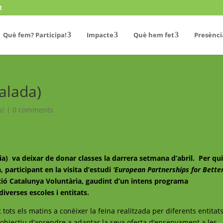
t
Què fem? Participa!
Impacte
Què hem fet
Presènci
salada)
s!
|
0 comments
ària) va deixar de donar classes la darrera setmana d’abril. Per qu
 participant en la visita d’estudi
‘European Partnerships for Bette
ió Catalunya Voluntària, gaudint d’un intens programa
diverses escoles i entitats.
t tots els matins a conèixer la feina realitzada per diferents entitat
l’objectiu d’aprendre a adaptar la seva oferta d’ensenyament a les