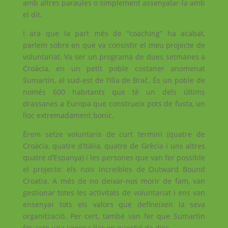
amb altres paraules o simplement assenyalar-la amb
el dit.
I ara que la part més de “coaching” ha acabat,
parlem sobre en què va consistir el meu projecte de
voluntariat. Va ser un programa de dues setmanes a
Croàcia, en un petit poble costaner anomenat
Sumartin, al sud-est de l’illa de Brač. És un poble de
només 600 habitants que té un dels últims
drassanes a Europa que construeix pots de fusta, un
lloc extremadament bonic.
Érem setze voluntaris de curt termini (quatre de
Croàcia, quatre d’Itàlia, quatre de Grècia i uns altres
quatre d’Espanya) i les persones que van fer possible
el projecte: els nois increïbles de Outward Bound
Croatia. A més de no deixar-nos morir de fam, van
gestionar totes les activitats de voluntariat i ens van
ensenyar tots els valors que defineixen la seva
organització. Per cert, també van fer que Sumartin
fos com una segona llar en qüestió de dies.