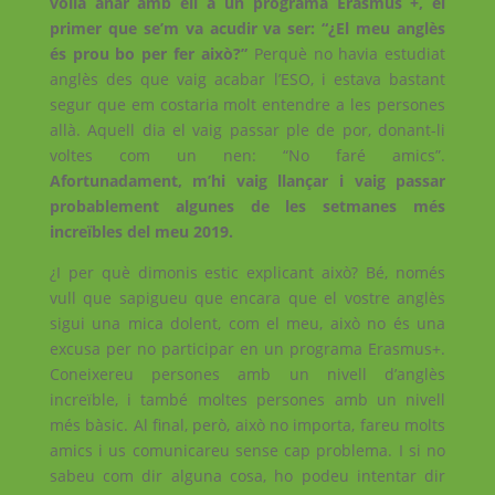
volia anar amb ell a un programa Erasmus +, el
primer que se’m va acudir va ser: “¿El meu anglès
és prou bo per fer això?”
Perquè no havia estudiat
anglès des que vaig acabar l’ESO, i estava bastant
segur que em costaria molt entendre a les persones
allà. Aquell dia el vaig passar ple de por, donant-li
voltes com un nen: “No faré amics”.
Afortunadament, m’hi vaig llançar i vaig passar
probablement algunes de les setmanes més
increïbles del meu 2019.
¿I per què dimonis estic explicant això? Bé, només
vull que sapigueu que encara que el vostre anglès
sigui una mica dolent, com el meu, això no és una
excusa per no participar en un programa Erasmus+.
Coneixereu persones amb un nivell d’anglès
increïble, i també moltes persones amb un nivell
més bàsic. Al final, però, això no importa, fareu molts
amics i us comunicareu sense cap problema. I si no
sabeu com dir alguna cosa, ho podeu intentar dir