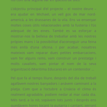
L’objectiu principal d’el projecte – el nostre deure –
era ajudar en Michael, un vell gos de mar nord-
americà, a les drassanes de la vila. Ens va ensenyar
moltes coses útils relacionades amb la fusteria i l’ús
adequat de les eines. També es va esforçar a
mostrar-nos la bellesa de treballar amb les nostres
pròpies mans i la possibilitat d’aconseguir una feina
més enllà d’una oficina. I per acabar, nosaltres
mateixos vam reparar dues petites embarcacions,
vam fer alguns rems, vam construir un prestatge i
molts cavallets, vam pintar el nom de la seva
organització (Maritima Educare) en un contenidor …
Pel que fa al temps lliure, després del dia de treball
agafàvem nostres banyadors i anàvem caminant a la
platja. Com que a l’octubre a Croàcia el clima és
realment agradable, podíem nedar al mar cada dia.
Més tard, a la nit, sopàvem tots junts i després ens
quedàvem hores tocant la guitarra i cantant, xerrant