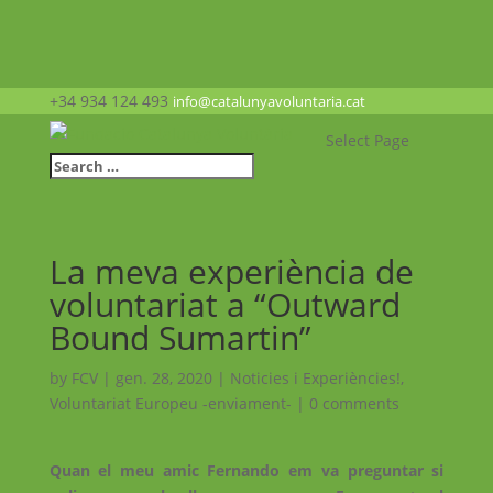
+34 934 124 493
info@catalunyavoluntaria.cat
Select Page
La meva experiència de
voluntariat a “Outward
Bound Sumartin”
by
FCV
|
gen. 28, 2020
|
Noticies i Experiències!
,
Voluntariat Europeu -enviament-
|
0 comments
Quan el meu amic Fernando em va preguntar si