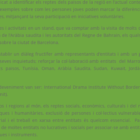
cat a identificar els reptes dels països de la regió en l’actual conte
onar exemples sobre com les persones joves poden marcar la diferènc
s, mitjançant la seva participació en iniciatives voluntàries.
s i activitats en un stand, que va comptar amb la visita de molts 
sa de l’Aràbia saudita i les autoritats del Regne de Bahrain, els qua
 sobre la ciutat de Barcelona.
tablir un diàleg fructífer amb representants d’entitats i amb un 
 seves inquietuds; reforçar la col·laboració amb entitats del Marroc 
s països, Tunísia, Oman, Aràbia Saudita, Sudan, Kuwait, Jordàn
sdeveniment van ser: International Drama Institute Without Border
it).
sos i regions al món, els reptes socials, econòmics, culturals i de
ques i humanitàries, exclusió de persones i col·lectius vulnerabl
orial i el treball en xarxa entre entitats és quelcom essencial. Pa
de moltes entitats no lucratives i socials per associar-se amb enti
ques i instruments.