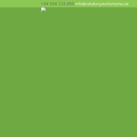
+34 934 124 493
info@catalunyavoluntaria.cat
Inici
Qui som?
La Fundació
Patronat
Equip humà
Suport i xarxes
Transparència
Què fem? Participa!
Oportunitats
Programes
Voluntariat Internacional
Intercanvis Juvenils
Formacions i seminaris Internacionals
Mobilitats VET
Projecte ALMA
Impacte
Impacte local