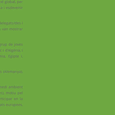
xt global, per
ia i esdevenir
delegats/des i
ls van mostrar
grup de joves
i d’Algèria, i
ia, Egipte i,
s (Alemanya),
l medi ambient
es), motiu pel
rticipar en la
tats europees,