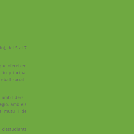
n), del 5 al 7
 que ofereixen
ctiu principal
ball social i
 amb líders i
regió, amb els
tge mutu i de
 d’estudiants