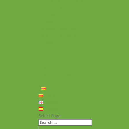
Experiències personals
Què hem fet
Historial
Notícies
Projectes realitzats
Vídeos de projectes
Publicacions
Memoria
Presència Internacional
FAQ
Política de privacitat
Política de cookies
Contacte
Català
Català
English
Español
Select Page