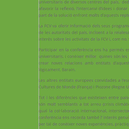
universitaris de diversos centres del país, dedi
afavorir la reflexió, l’intercanvi d’idees i d
part de la solució enfront molts d’aquests repte
La FCV va oferir informació dels seus programe
de les autoritats del país, incloent a la reiale
interés sobre les activitats de la FCV i, com no,
Participar en la conferència ens ha permés es
universitaris, i conèixer millor quines són les
crear noves relacions amb entitats d’aquest
lògicament, Barain.
Les altres entitats europees convidades a l’e
Cultures de Monde (França) i Piozone (Regne Un
Tot i les diferències que existeixen entre paï
són molt semblants a tot arreu (crisis climàti
qual la col·laboració internacional, intersect
conferència ens recorda també l’ interès genuí 
per tal de conèixer noves experiències, pràcti