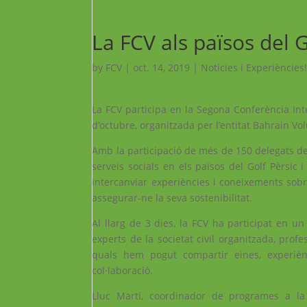
La FCV als països del G
by
FCV
|
oct. 14, 2019
|
Noticies i Experiències
La FCV participa en la Segona Conferència Inte
d’octubre, organitzada per l’entitat Bahrain Vo
Amb la participació de més de 150 delegats de 
serveis socials en els països del Golf Pèrsic 
intercanviar experiències i coneixements sobr
assegurar-ne la seva sostenibilitat.
Al llarg de 3 dies, la FCV ha participat en u
experts de la societat civil organitzada, prof
quals hem pogut compartir eines, experiènc
col·laboració.
Lluc Martí, coordinador de programes a la F