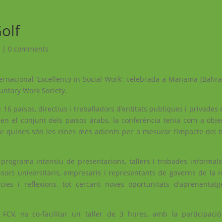
olf
!
|
0 comments
rnacional ‘Excellency in Social Work’, celebrada a Manama (Bahrai
luntary Work Society.
16 països, directius i treballadors d’entitats publiques i privades
i en el conjunt dels països àrabs, la conferència tenia com a obje
e quines són les eines més adients per a mesurar l’impacte del tre
n programa intensiu de presentacions, tallers i trobades informals
essors universitaris, empresaris i representants de governs de la 
ies i reflexions, tot cercant noves oportunitats d’aprenenta
CV, va co-facilitar un taller de 3 hores, amb la participació