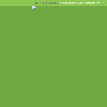
+34 934 124 493
info@catalunyavoluntaria.cat
Inici
Qui som?
La Fundació
Patronat
Equip humà
Suport i xarxes
Transparència
Què fem? Participa!
Oportunitats
Programes
Voluntariat Internacional
Intercanvis Juvenils
Formacions i seminaris Internacionals
Mobilitats VET
Projecte ALMA
Impacte
Impacte local