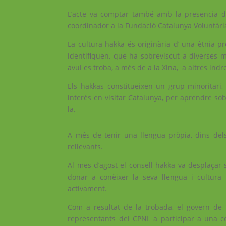
L’acte va comptar també amb la presencia de
coordinador a la Fundació Catalunya Voluntàri
La cultura hakka és originària d’ una ètnia p
identifiquen, que ha sobreviscut a diverses mi
avui es troba, a més de a la Xina, a altres ind
Els hakkas constitueixen un grup minoritari,
interès en visitar Catalunya, per aprendre sobr
la.
A més de tenir una llengua pròpia, dins del
rellevants.
Al mes d’agost el consell hakka va desplaçar-
donar a conèixer la seva llengua i cultura
activament.
Com a resultat de la trobada, el govern de 
representants del CPNL a participar a una co