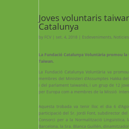
Joves voluntaris taiwa
Catalunya
by
FCV
|
set. 4, 2018
|
Esdeveniments
,
Noticies
La Fundació Catalunya Voluntària promou la t
Taiwan.
La Fundació Catalunya Voluntària va promou
membres del Ministeri d’Assumptes Hakka del 
i del parlament taiwanès, i un grup de 12 jov
per Europa com a membres de la Missió Intern
Aquesta trobada va tenir lloc el dia 6 d’Ago
participació del Sr. Jordi Font, subdirector de
Consorci per a la Normalització Lingüística,
Barcelona, la Sra. Blanca Guillén, dinamitzado