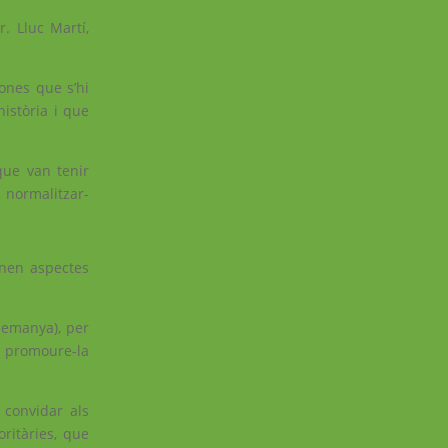
. Lluc Martí,
ones que s’hi
història i que
que van tenir
i normalitzar-
enen aspectes
lemanya), per
m promoure-la
 convidar als
ritàries, que