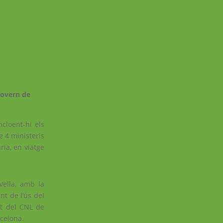
govern de
loent-hi els
 4 ministeris
ia, en viatge
Vella, amb la
nt de l’ús del
nt del CNL de
rcelona.