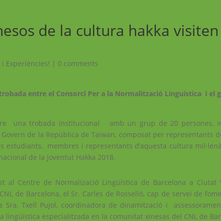
nesos de la cultura hakka visiten
 i Experiències!
|
0 comments
robada entre el Consorci Per a la Normalització Linguística i el 
re una trobada institucional amb un grup de 20 persones, inc
Govern de la República de Taiwan, composat per representants de
es estudiants, membres i representants d’aquesta cultura mil·lenàr
acional de la Joventut Hakka 2018.
st al Centre de Normalizació Lingüística de Barcelona a Ciutat 
l CNL de Barcelona, el Sr. Carles de Rosselló, cap de servei de fome
 la Sra. Txell Pujol, coordinadora de dinamització i assessorame
ra lingüística especialitzada en la comunitat xinesas del CNL de Ba