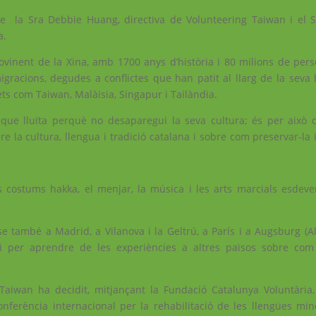
 la Sra Debbie Huang, directiva de Volunteering Taiwan i el Sr
a.
rovinent de la Xina, amb 1700 anys d’història i 80 milions de pers
gracions, degudes a conflictes que han patit al llarg de la seva 
rets com Taiwan, Malàisia, Singapur i Tailàndia.
 que lluita perquè no desaparegui la seva cultura; és per això 
e la cultura, llengua i tradició catalana i sobre com preservar-la 
s costums hakka, el menjar, la música i les arts marcials esdev
se també a Madrid, a Vilanova i la Geltrú, a París i a Augsburg (A
 i per aprendre de les experiències a altres països sobre co
Taiwan ha decidit, mitjançant la Fundació Catalunya Voluntària,
nferència internacional per la rehabilitació de les llengües mino