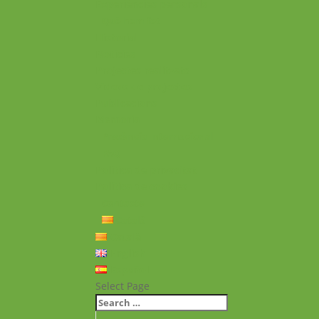
Experiències personals
Què hem fet
Historial
Notícies
Projectes realitzats
Vídeos de projectes
Publicacions
Memoria
Presència Internacional
FAQ
Política de privacitat
Política de cookies
Contacte
Català
Català
English
Español
Select Page