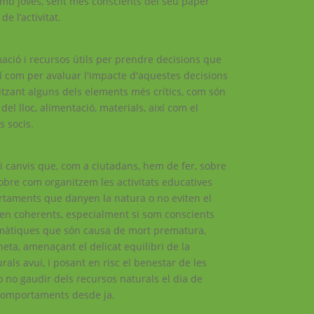
mb joves, sent més conscients del seu paper
e l’activitat.
ació i recursos útils per prendre decisions que
xí com per avaluar l'impacte d'aquestes decisions
litzant alguns dels elements més crítics, com són
ó del lloc, alimentació, materials, així com el
s socis.
i canvis que, com a ciutadans, hem de fer, sobre
bre com organitzem les activitats educatives
rtaments que danyen la natura o no eviten el
n coherents, especialment si som conscients
imàtiques que són causa de mort prematura,
eta, amenaçant el delicat equilibri de la
als avui, i posant en risc el benestar de les
 no gaudir dels recursos naturals el dia de
 comportaments desde ja.