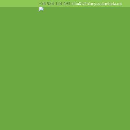
+34 934 124 493
info@catalunyavoluntaria.cat
Inici
Qui som?
La Fundació
Patronat
Equip humà
Suport i xarxes
Transparència
Què fem? Participa!
Oportunitats
Programes
Voluntariat Internacional
Intercanvis Juvenils
Formacions i seminaris Internacionals
Mobilitats VET
Projecte ALMA
Impacte
Impacte local