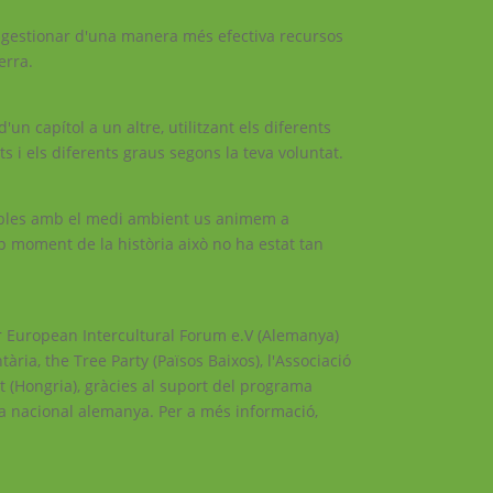
er gestionar d'una manera més efectiva recursos
erra.
d'un capítol a un altre, utilitzant els diferents
ts i els diferents graus segons la teva voluntat.
gables amb el medi ambient us animem a
p moment de la història això no ha estat tan
r European Intercultural Forum e.V (Alemanya)
ria, the Tree Party (Països Baixos), l'Associació
 (Hongria), gràcies al suport del programa
a nacional alemanya. Per a més informació,