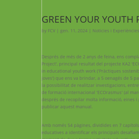
GREEN YOUR YOUTH 
by
FCV
|
gen. 11, 2024
|
Noticies i Experiències
Després de més de 2 anys de feina, ens compl
Project', principal resultat del projecte KA2 '
in educational youth work ('Pràctiques sosteni
joves') que ens va brindar, a 5 oenagés de 5 pa
la possibilitat de realitzar investigacions, entr
de formació internacional 'ECOrasmus' (al març d
després de recopilar molta informació, eines 
publicar aquest manual.
Amb només 54 pàgines, dividides en 7 capítols, 
educatives a identificar els principals desafi