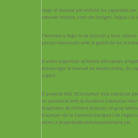
Llegir el manual pot enfortir les capacitats p
naturals limitats, com són l'oxígen, l'aigua i la t
T'animem a llegir-lo de principi a final, saltant 
passos relacionats amb la gestió de les activita
Si voleu organitzar activitats educatives ami
descarregar el manual en aquest enllaç. En ca
urgent.
El projecte KA2 'ECOrasmus' està coordinat pe
en associació amb la Fundació Catalunya Voluntà
Graphistes de l'Ombre (França) i el grup MeOut
Erasmus+ de la Comissió Europea i de l'Agènci
estem a projectes@catalunyavoluntaria.cat
NOU MANUAL ECORASMUS