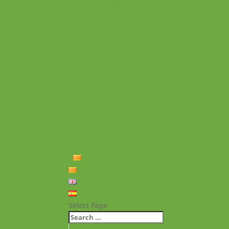
Experiències personals
Què hem fet
Historial
Notícies
Projectes realitzats
Vídeos de projectes
Publicacions
Memoria
Presència Internacional
FAQ
Política de privacitat
Política de cookies
Contacte
Català
Català
English
Español
Select Page