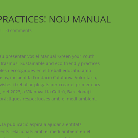
PRACTICES! NOU MANUAL
!
|
0 comments
au presentar-vos el Manual 'Green your Youth
ECOrasmus- Sustainable and eco-friendly practices
bles i ecològiques en el treball educatiu amb
ïsos, incloent la Fundació Catalunya Voluntària,
evistes i treballar plegats per crear el primer curs
el 2023, a Vilanova I la Geltrú, Barcelona) i ,
i pràctiques respectuoses amb el medi ambient,
la publicació aspira a ajudar a entitats
aments relacionats amb el medi ambient en el