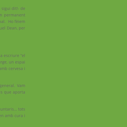
 sigui dit!- de
 en permanent
onal. Ho fèiem
guel Dean, per
a escriure “el
ange
, un espai
amb cervesa i
 general. Vam
cis que aporta
luntaris… tots
ren amb cura i