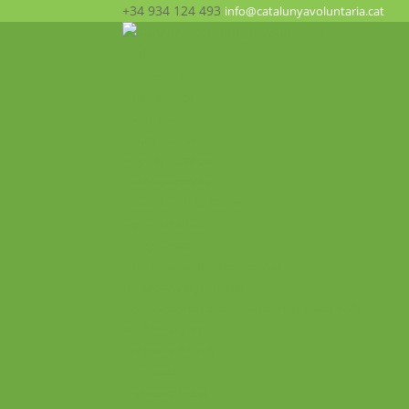
+34 934 124 493
info@catalunyavoluntaria.cat
Inici
Qui som?
La Fundació
Patronat
Equip humà
Suport i xarxes
Transparència
Què fem? Participa!
Oportunitats
Programes
Voluntariat Internacional
Intercanvis Juvenils
Formacions i seminaris Internacionals
Mobilitats VET
Projecte ALMA
Impacte
Impacte local