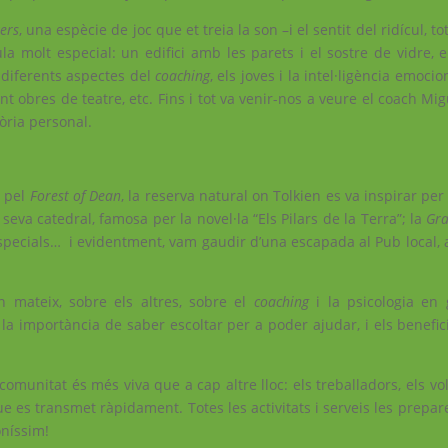
ers
, una espècie de joc que et treia la son –i el sentit del ridícul, tot
a molt especial: un edifici amb les parets i el sostre de vidre,
 diferents aspectes del
coaching
, els joves i la intel·ligència emoci
nt obres de teatre, etc. Fins i tot va venir-nos a veure el coach Mi
òria personal.
r pel
Forest of Dean
, la reserva natural on Tolkien es va inspirar per 
 seva catedral, famosa per la novel·la “Els Pilars de la Terra”; la
Gr
specials… i evidentment, vam gaudir d’una escapada al Pub local, 
mateix, sobre els altres, sobre el
coaching
i la psicologia en
 la importància de saber escoltar per a poder ajudar, i els benefi
 comunitat és més viva que a cap altre lloc: els treballadors, els vo
e es transmet ràpidament. Totes les activitats i serveis les prepa
oníssim!