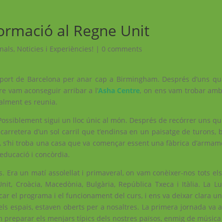
formació al Regne Unit
nals
,
Noticies i Experiències!
|
0 comments
roport de Barcelona per anar cap a Birmingham. Després d’uns qu
pre vam aconseguir arribar a l’
Asha Centre
, on ens vam trobar amb 
nalment es reunia.
 Possiblement sigui un lloc únic al món. Després de recórrer uns q
 carretera d’un sol carril que t’endinsa en un paisatge de turons, 
t, s’hi troba una casa que va començar essent una fàbrica d’armam
educació i concòrdia.
. Era un matí assolellat i primaveral, on vam conèixer-nos tots els
t, Croàcia, Macedònia, Bulgària, República Txeca i Itàlia. La Luc
car el programa i el funcionament del curs, i ens va deixar clara un
s els espais, estaven oberts per a nosaltres. La primera jornada va
am preparar els menjars típics dels nostres països, enmig de música 