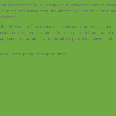
è va passat amb el grup. Vam gaudir de converses sinceres, momen
e en set dies s’havia teixit una amistat i un bon rotllo entre tot
e context.
ribar el dia en què tocava marxar. I vam sentir que, efectivament, 
 com a nostra. I encara que estàvem una mica tristos i que el dia
 ràpidament es va apoderar de nosaltres, perquè marxàvem amb 
nya Voluntària per aquesta oportunitat!