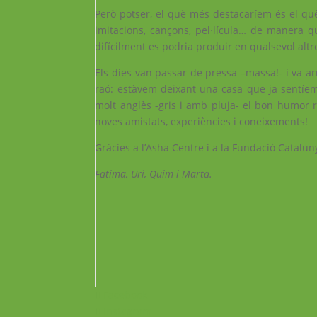
Però potser, el què més destacaríem és el qu
imitacions, cançons, pel·lícula… de manera qu
difícilment es podria produir en qualsevol altr
Els dies van passar de pressa –massa!- i va ar
raó: estàvem deixant una casa que ja sentíem
molt anglès -gris i amb pluja- el bon humor
noves amistats, experiències i coneixements!
Gràcies a l’Asha Centre i a la Fundació Catalu
Fatima, Uri, Quim i Marta.
Facebook
Instagram