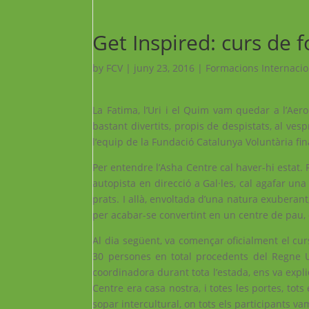
Get Inspired: curs de 
by
FCV
|
juny 23, 2016
|
Formacions Internacio
La Fatima, l’Uri i el Quim vam quedar a l’Ae
bastant divertits, propis de despistats, al ves
l’equip de la Fundació Catalunya Voluntària fi
Per entendre l’Asha Centre cal haver-hi estat.
autopista en direcció a Gal·les, cal agafar una
prats. I allà, envoltada d’una natura exuberan
per acabar-se convertint en un centre de pau, 
Al dia següent, va començar oficialment el curs
30 persones en total procedents del Regne Uni
coordinadora durant tota l’estada, ens va expli
Centre era casa nostra, i totes les portes, tot
sopar intercultural, on tots els participants v