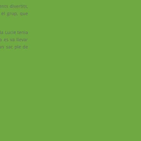
ts divertits,
 el grup, que
la Lucie tenia
 es va llevar
un sac ple de