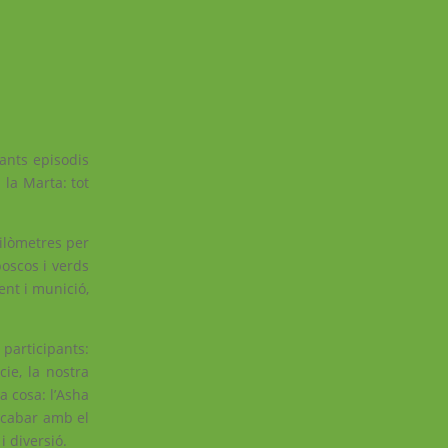
ants episodis
la Marta: tot
uilòmetres per
boscos i verds
ent i munició,
 participants:
ie, la nostra
a cosa: l’Asha
 acabar amb el
i diversió.