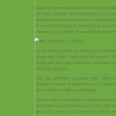
Cada matí començava amb els famosos
energiz
bon matí. Després ens traslladàvem a una aul
contacte visual amb la natura, on treballàvem
de manera participativa, treballant en grup, fe
a donar-nos a conèixer la seva interessant hist
No van faltar, tampoc, les visites. Vam camina
Senyor dels Anells”; vam visitar Gloucester i la
d’integració per a persones amb necessitats e
música en directe!
Cada dia apreníem una cosa nova: sobre un 
descobrir el valor de conèixer-se a un mateix,
una comunitat unida i participativa.
I és que salta a la vista que a l’Asha Centre la
col·laboren en una harmonia i un bon rotllo qu
dedicació, i menció a part mereix el menjar: b