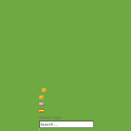
Experiències personals
Què hem fet
Historial
Notícies
Projectes realitzats
Vídeos de projectes
Publicacions
Memoria
Presència Internacional
FAQ
Política de privacitat
Política de cookies
Contacte
Català
Català
English
Español
Select Page