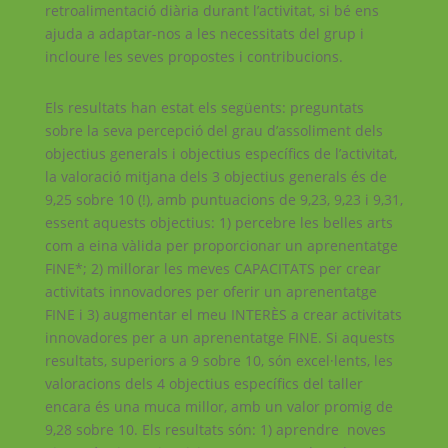
retroalimentació diària durant l’activitat, si bé ens
ajuda a adaptar-nos a les necessitats del grup i
incloure les seves propostes i contribucions.
Els resultats han estat els següents: preguntats
sobre la seva percepció del grau d’assoliment dels
objectius generals i objectius específics de l’activitat,
la valoració mitjana dels 3 objectius generals és de
9,25 sobre 10 (!), amb puntuacions de 9,23, 9,23 i 9,31,
essent aquests objectius: 1) percebre les belles arts
com a eina vàlida per proporcionar un aprenentatge
FINE*; 2) millorar les meves CAPACITATS per crear
activitats innovadores per oferir un aprenentatge
FINE i 3) augmentar el meu INTERÈS a crear activitats
innovadores per a un aprenentatge FINE. Si aquests
resultats, superiors a 9 sobre 10, són excel·lents, les
valoracions dels 4 objectius específics del taller
encara és una muca millor, amb un valor promig de
9,28 sobre 10. Els resultats són: 1) aprendre noves