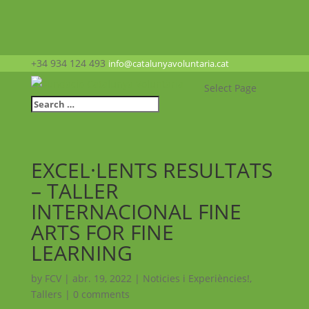
+34 934 124 493
info@catalunyavoluntaria.cat
Select Page
EXCEL·LENTS RESULTATS
– TALLER
INTERNACIONAL FINE
ARTS FOR FINE
LEARNING
by
FCV
|
abr. 19, 2022
|
Noticies i Experiències!
,
Tallers
|
0 comments