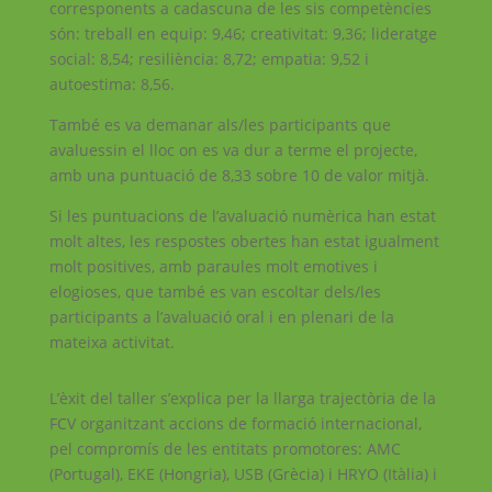
corresponents a cadascuna de les sis competències
són: treball en equip: 9,46; creativitat: 9,36; lideratge
social: 8,54; resiliència: 8,72; empatia: 9,52 i
autoestima: 8,56.
També es va demanar als/les participants que
avaluessin el lloc on es va dur a terme el projecte,
amb una puntuació de 8,33 sobre 10 de valor mitjà.
Si les puntuacions de l’avaluació numèrica han estat
molt altes, les respostes obertes han estat igualment
molt positives, amb paraules molt emotives i
elogioses, que també es van escoltar dels/les
participants a l’avaluació oral i en plenari de la
mateixa activitat.
L’èxit del taller s’explica per la llarga trajectòria de la
FCV organitzant accions de formació internacional,
pel compromís de les entitats promotores: AMC
(Portugal), EKE (Hongria), USB (Grècia) i HRYO (Itàlia) i