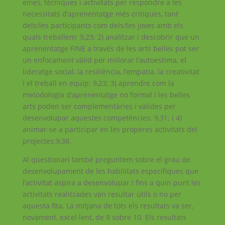
eines, tècniques i activitats per respondre a les
necessitats d’aprenentatge més crítiques, tant
dels/les participants com dels/les joves amb els
quals treballem: 9,23; 2) analitzar i descobrir que un
aprenentatge FINE a través de les arts belles pot ser
un enfocament vàlid per millorar l’autoestima, el
lideratge social, la resiliència, l’empatia, la creativitat
i el treball en equip: 9,23; 3) aprendre com la
metodologia d’aprenentatge no formal i les belles
arts poden ser complementàries i vàlides per
desenvolupar aquestes competències: 9,31; i 4)
animar-se a participar en les properes activitats del
projectes:9,38.
Al qüestionari també preguntem sobre el grau de
desenvolupament de les habilitats específiques que
l’activitat aspira a desenvolupar i fins a quin punt les
activitats realitzades van resultar útils o no per
aquesta fita. La mitjana de tots els resultats va ser,
novament, excel·lent, de 9 sobre 10. Els resultats