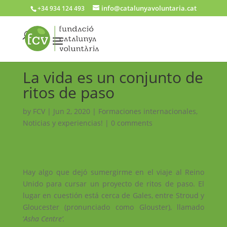
info@catalunyavoluntaria.cat
+34 934 124 493
La vida es un conjunto de
ritos de paso
by
FCV
|
Jun 2, 2020
|
Formaciones internacionales
,
Noticias y experiencias!
|
0 comments
Hay algo que dejó sumergirme en el viaje al Reino
Unido para cursar un proyecto de ritos de paso. El
lugar en cuestión está cerca de Gales, entre Stroud y
Gloucester (pronunciado como Glouster), llamado
‘
Asha Centre’.