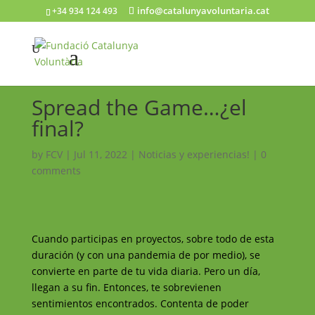
info@catalunyavoluntaria.cat
+34 934 124 493
Spread the Game…¿el
final?
by
FCV
|
Jul 11, 2022
|
Noticias y experiencias!
|
0
comments
Cuando participas en proyectos, sobre todo de esta
duración (y con una pandemia de por medio), se
convierte en parte de tu vida diaria. Pero un día,
llegan a su fin. Entonces, te sobrevienen
sentimientos encontrados. Contenta de poder