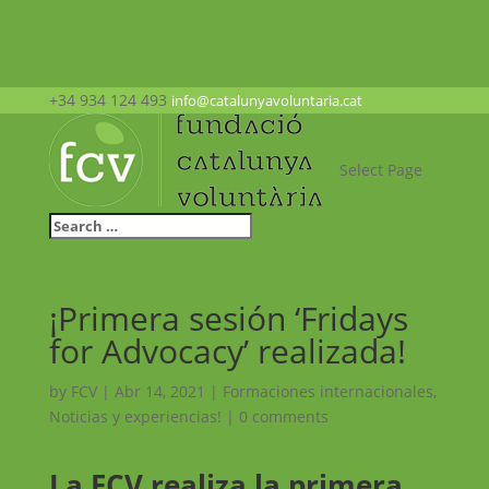
+34 934 124 493
info@catalunyavoluntaria.cat
Select Page
¡Primera sesión ‘Fridays
for Advocacy’ realizada!
by
FCV
|
Abr 14, 2021
|
Formaciones internacionales
,
Noticias y experiencias!
|
0 comments
La FCV realiza la primera