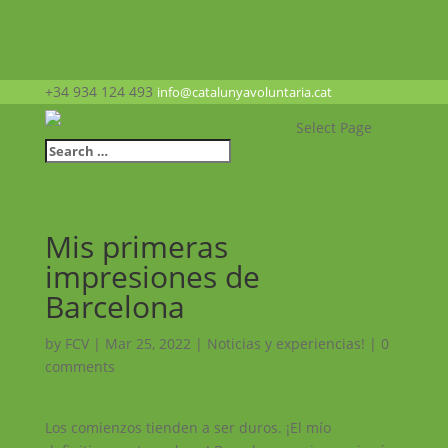
+34 934 124 493
info@catalunyavoluntaria.cat
Select Page
Mis primeras
impresiones de
Barcelona
by
FCV
|
Mar 25, 2022
|
Noticias y experiencias!
|
0
comments
Los comienzos tienden a ser duros. ¡El mío