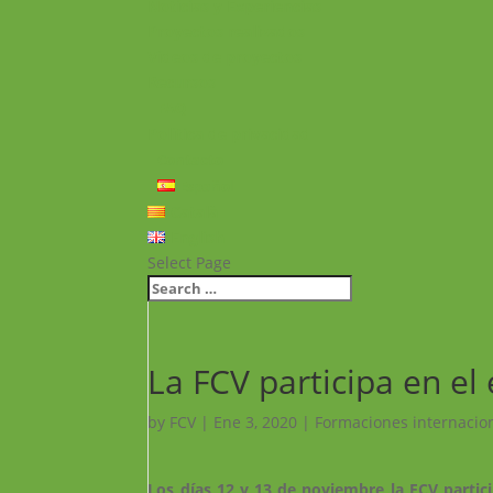
Noticias y Experiencias
Proyectos realizados
Vídeos de proyectos
Recursos
FAQ
Política de privacidad
Contacto
Español
Català
English
Select Page
La FCV participa en e
by
FCV
|
Ene 3, 2020
|
Formaciones internacio
Los días 12 y 13 de noviembre la FCV partic