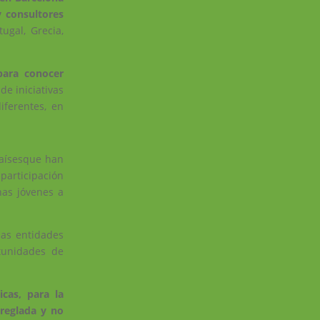
y consultores
tugal, Grecia,
para conocer
de iniciativas
iferentes, en
paísesque han
participación
nas jóvenes a
las entidades
tunidades de
icas, para la
reglada y no