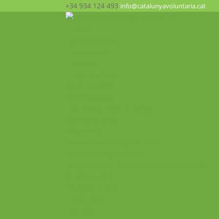
+34 934 124 493
info@catalunyavoluntaria.cat
Inicio
¿Quién somos?
La Fundación
Patronato
Equipo humano
Apoyo y redes
Transparencia
¿Qué hacemos? ¡Participa!
Oportunidades
Programas
Voluntariado Europeo – CES
Intercambios Juveniles
Formaciones y Seminarios Internacionales
Movilidades VET
Proyecto ALMA
Actualidad
Historial