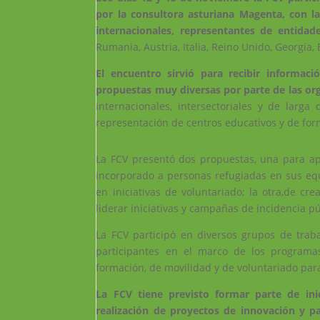
por la consultora asturiana Magenta, con l
internacionales, representantes de entidade
Rumania, Austria, Italia, Reino Unido, Georgia, 
El encuentro sirvió para recibir informac
propuestas muy diversas por parte de las or
internacionales, intersectoriales y de larg
representación de centros educativos y de form
La FCV presentó dos propuestas, una para ap
incorporado a personas refugiadas en sus equi
en iniciativas de voluntariado; la otra,de c
liderar iniciativas y campañas de incidencia pú
La FCV participó en diversos grupos de traba
participantes en el marco de los program
formación, de movilidad y de voluntariado para
La FCV tiene previsto formar parte de inic
realización de proyectos de innovación y p