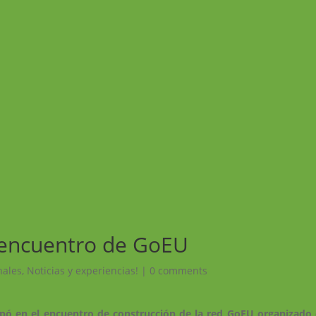
l encuentro de GoEU
nales
,
Noticias y experiencias!
|
0 comments
ipó en el encuentro de construcción de la red GoEU organizado