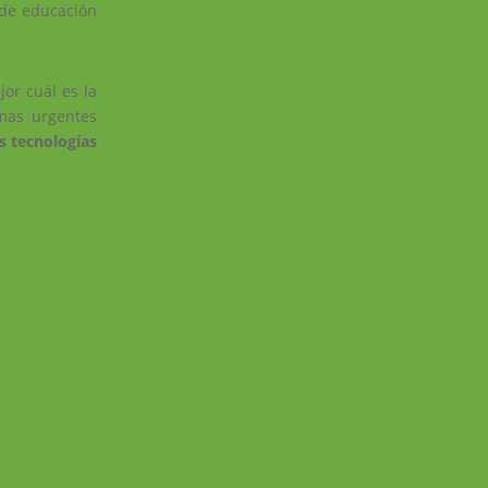
s de educación
or cuál es la
emas urgentes
as tecnologías
aria.cat