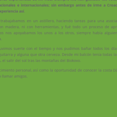
acionales e internacionales; sin embargo antes de irme a Croa
xperiencia así
.
 trabajabamos en un astillero, haciendo tareas para una asoci
on madera, ni con herramientas, y fué todo un proceso de apr
ios nos apoyabamos los unos a los otros, siempre había alguie
a.
tuvimos suerte con el tiempo y nos pudimos bañar todos los día
guitarra y alguna que otra cerveza. Desde mi balcón tenía todas l
el salir del sol tras las montañas del Biokovo.
imiento personal, así como la oportunidad de conocer la costa D
 llamar amigos.