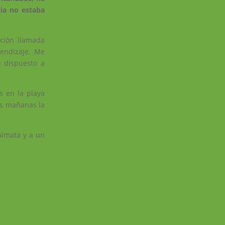
cia no estaba
ación llamada
endizaje. Me
n dispuesto a
s en la playa
as mañanas la
álmata y a un