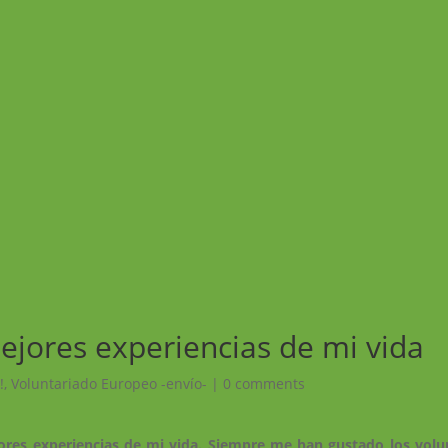
ejores experiencias de mi vida
!
,
Voluntariado Europeo -envío-
|
0 comments
ores experiencias de mi vida. Siempre me han gustado los volu