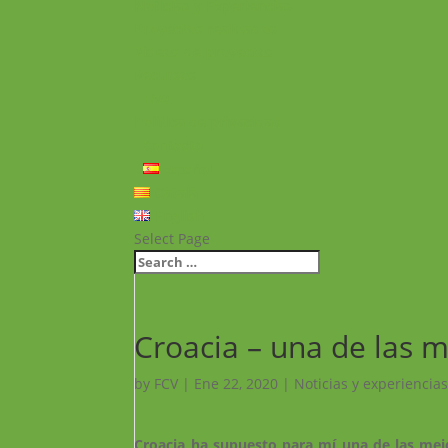
Noticias y Experiencias
Proyectos realizados
Vídeos de proyectos
Recursos
FAQ
Política de privacidad
Contacto
Español
Català
English
Select Page
Croacia – una de las m
by
FCV
|
Ene 22, 2020
|
Noticias y experiencias
Croacia ha supuesto para mí una de las mej