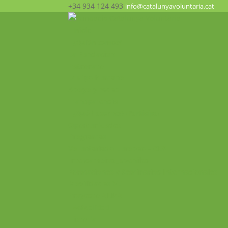
+34 934 124 493
info@catalunyavoluntaria.cat
Inicio
¿Quién somos?
La Fundación
Patronato
Equipo humano
Apoyo y redes
Transparencia
¿Qué hacemos? ¡Participa!
Oportunidades
Programas
Voluntariado Europeo – CES
Intercambios Juveniles
Formaciones y Seminarios Internacionales
Movilidades VET
Proyecto ALMA
Actualidad
Historial