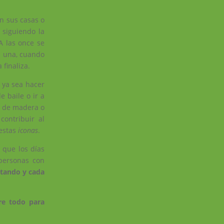
n sus casas o
 siguiendo la
A las once se
a una, cuando
finaliza.
 ya sea hacer
 baile o ir a
s de madera o
ontribuir al
 estas
iconas
.
 que los días
personas con
ntando y cada
bre todo para