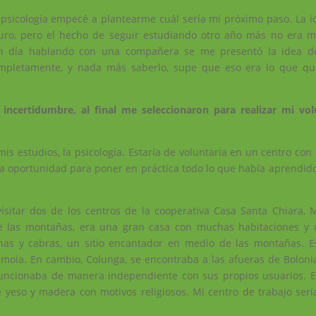
 psicología empecé a plantearme cuál sería mi próximo paso. La i
ro, pero el hecho de seguir estudiando otro año más no era m
 día hablando con una compañera se me presentó la idea de
mpletamente, y nada más saberlo, supe que eso era lo que que
incertidumbre, al final me seleccionaron para realizar mi vo
mis estudios, la psicología. Estaría de voluntaria en un centro co
a oportunidad para poner en práctica todo lo que había aprendid
isitar dos de los centros de la cooperativa Casa Santa Chiara, 
de las montañas, era una gran casa con muchas habitaciones y
nas y cabras, un sitio encantador en medio de las montañas. E
amoia. En cambio, Colunga, se encontraba a las afueras de Bolonia
funcionaba de manera independiente con sus propios usuarios. E
 yeso y madera con motivos religiosos. Mi centro de trabajo sería