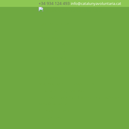
+34 934 124 493
info@catalunyavoluntaria.cat
Inicio
¿Quién somos?
La Fundación
Patronato
Equipo humano
Apoyo y redes
Transparencia
¿Qué hacemos? ¡Participa!
Oportunidades
Programas
Voluntariado Europeo – CES
Intercambios Juveniles
Formaciones y Seminarios Internacionales
Movilidades VET
Proyecto ALMA
Actualidad
Historial