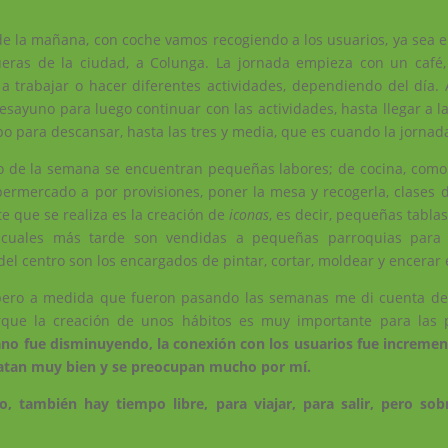
de la mañana, con coche vamos recogiendo a los usuarios, ya sea e
fueras de la ciudad, a Colunga. La jornada empieza con un café,
 a trabajar o hacer diferentes actividades, dependiendo del día. 
sayuno para luego continuar con las actividades, hasta llegar a l
o para descansar, hasta las tres y media, que es cuando la jornada 
rgo de la semana se encuentran pequeñas labores; de cocina, como
ermercado a por provisiones, poner la mesa y recogerla, clases de
te que se realiza es la creación de
iconas
, es decir, pequeñas tabla
s cuales más tarde son vendidas a pequeñas parroquias para c
del centro son los encargados de pintar, cortar, moldear y encerar
 pero a medida que fueron pasando las semanas me di cuenta de
que la creación de unos hábitos es muy importante para las 
iano fue disminuyendo, la conexión con los usuarios fue increme
tratan muy bien y se preocupan mucho por mí.
, también hay tiempo libre, para viajar, para salir, pero so