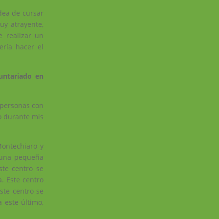
dea de cursar
uy atrayente,
 realizar un
ría hacer el
luntariado en
n personas con
o durante mis
Montechiaro y
 una pequeña
ste centro se
. Este centro
ste centro se
 este último,