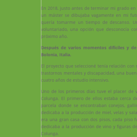
En 2018, justo antes de terminar mi grado en
un máster se dibujaba vagamente en mi futu
quería tomarme un tiempo de descanso. Un
voluntariado, una opción que desconocía co
próximo año.
Después de varios momentos difíciles y de 
Bolonia, Italia.
El proyecto que seleccioné tenía relación con 
trastornos mentales y discapacidad, una buen
cuatro años de estudio intensivo.
Uno de los primeros días tuve el placer de v
Colunga. El primero de ellos estaba cerca 
parcela donde se encontraban conejos, galli
dedicaba a la producción de miel, velas y sal
era una gran casa con dos pisos, cada piso 
dedicaba a la producción de vino y figuras de
Colunga.