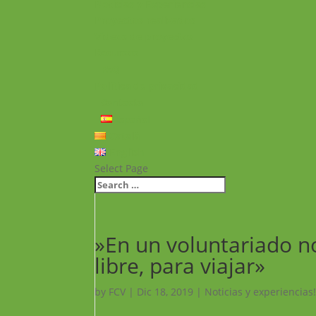
Noticias y Experiencias
Proyectos realizados
Vídeos de proyectos
Recursos
FAQ
Política de privacidad
Contacto
Español
Català
English
Select Page
»En un voluntariado n
libre, para viajar»
by
FCV
|
Dic 18, 2019
|
Noticias y experiencias