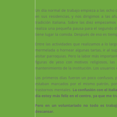
Un día normal de trabajo empieza a las ocho 
en sus residencias, y nos dirigimos a las a
tradición italiana. Sobre las diez empezamos
realiza una pequeña pausa para el segundo de
tiene lugar la comida. Después de eso es tiemp
Entre las actividades que realizamos a lo la
mermelada o hornear algunas tartas, ir al sup
visitar parroquias. Pero la labor más importan
figuras de yeso con motivos religiosos, la
mantenimiento de la institución. Los usuarios 
Los primeros días fueron un poco confusos,
estaban marcados por el mismo patrón, por
trastornos mentales.
La confusión con el ital
día estoy más feliz en el centro, ya que me 
Pero en un voluntariado no todo es trabajo
descansar.