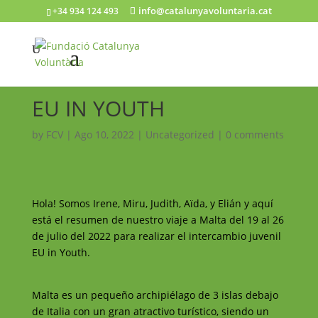
info@catalunyavoluntaria.cat
+34 934 124 493
EU IN YOUTH
by
FCV
|
Ago 10, 2022
|
Uncategorized
|
0 comments
Hola! Somos Irene, Miru, Judith, Aïda, y Elián y aquí
está el resumen de nuestro viaje a Malta del 19 al 26
de julio del 2022 para realizar el intercambio juvenil
EU in Youth.
Malta es un pequeño archipiélago de 3 islas debajo
de Italia con un gran atractivo turístico, siendo un